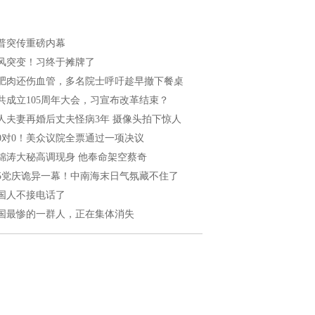
普突传重磅内幕
风突变！习终于摊牌了
肥肉还伤血管，多名院士呼吁趁早撤下餐桌
共成立105周年大会，习宣布改革结束？
人夫妻再婚后丈夫怪病3年 摄像头拍下惊人
20对0！美众议院全票通过一项决议
锦涛大秘高调现身 他奉命架空蔡奇
05党庆诡异一幕！中南海末日气氛藏不住了
国人不接电话了
国最惨的一群人，正在集体消失