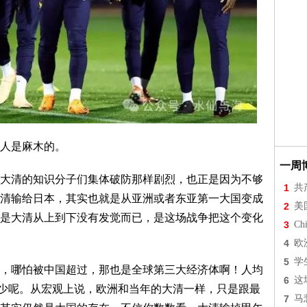
人是麻木的。
一周
大清的知识分子们集体破防那样剧烈，也正是因为不够
1
共
清输给日本，其实也就是从亚洲或者东亚第一大国变成
2
美
是大清从上到下没有发觉而已，是这场战争把这个变化
3
Chi
4
欧
5
学
，哪怕被中国超过，那也是全球第三大经济体啊！人均
6
这
不少呢。从宏观上说，欧洲和当年的大清一样，只是跟最
7
马