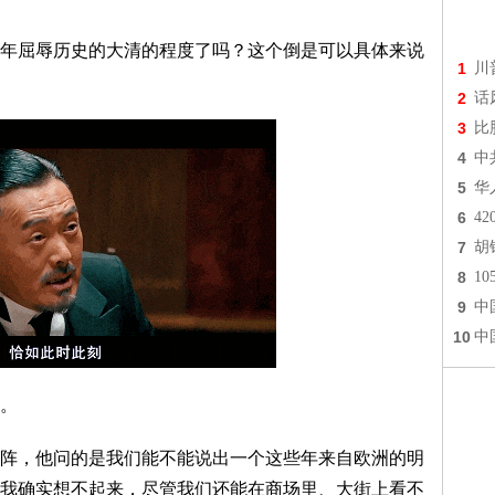
年屈辱历史的大清的程度了吗？这个倒是可以具体来说
1
川
2
话
3
比
4
中
5
华
6
4
7
胡
8
1
9
中
10
中
。
阵，他问的是我们能不能说出一个这些年来自欧洲的明
我确实想不起来，尽管我们还能在商场里、大街上看不