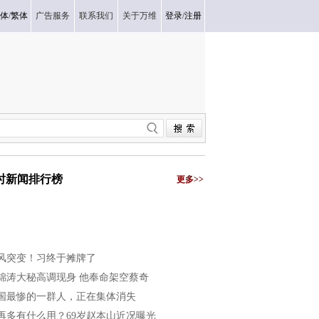
体
/
繁体
广告服务
联系我们
关于万维
登录
/
注册
小时新闻排行榜
更多>>
风突变！习终于摊牌了
锦涛大秘高调现身 他奉命架空蔡奇
国最惨的一群人，正在集体消失
再多有什么用？69岁赵本山近况曝光