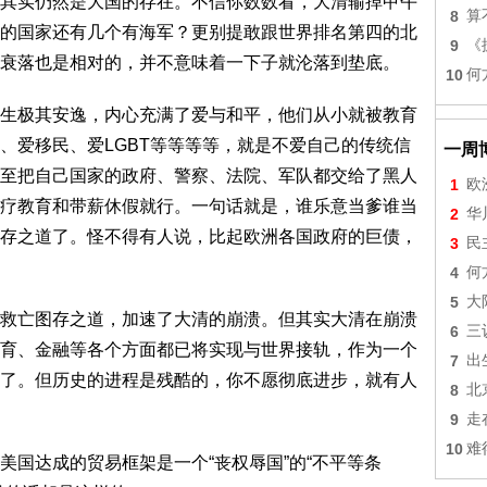
其实仍然是大国的存在。不信你数数看，大清输掉甲午
8
算
的国家还有几个有海军？更别提敢跟世界排名第四的北
9
《
衰落也是相对的，并不意味着一下子就沦落到垫底。
10
何
生极其安逸，内心充满了爱与和平，他们从小就被教育
、爱移民、爱LGBT等等等等，就是不爱自己的传统信
一周
至把自己国家的政府、警察、法院、军队都交给了黑人
1
欧
疗教育和带薪休假就行。一句话就是，谁乐意当爹谁当
2
华
存之道了。怪不得有人说，比起欧洲各国政府的巨债，
3
民
4
何
5
大
救亡图存之道，加速了大清的崩溃。但其实大清在崩溃
6
三
育、金融等各个方面都已将实现与世界接轨，作为一个
7
出
了。但历史的进程是残酷的，你不愿彻底进步，就有人
8
北
9
走
10
难
美国达成的贸易框架是一个“丧权辱国”的“不平等条