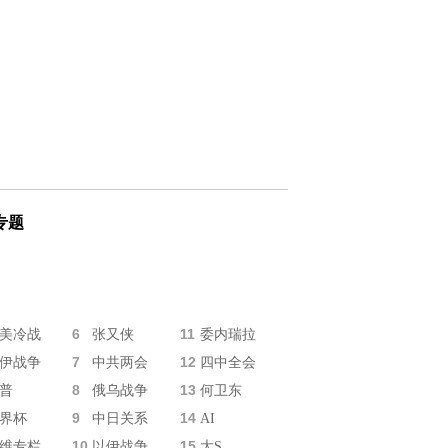
专题
6
11
美冷战
张又侠
委内瑞拉
7
12
伊战争
中共两会
四中全会
8
13
普
俄乌战争
何卫东
9
14
界杯
中日关系
AI
10
15
维专栏
以伊战争
大S