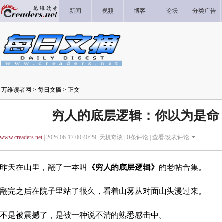
新闻
视频
博客
论坛
分类广告
万维读者网
>
每日文摘
> 正文
穷人的底层逻辑：你以为是命
www.creaders.net
| 2026-06-17 00:40:29 天机奇谈 |
0
条评论 |
查看/发表评论
昨天在山里，翻了一本叫
《穷人的底层逻辑》
的老帖合集。
翻完之后在院子里站了很久，看着山雾从对面山头漫过来。
不是被震撼了，是被一种说不清的熟悉感击中。