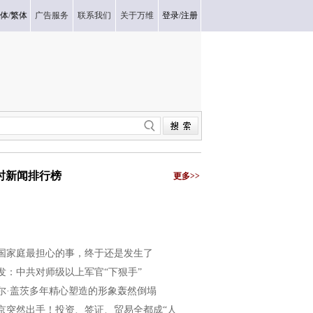
体
/
繁体
广告服务
联系我们
关于万维
登录
/
注册
小时新闻排行榜
更多>>
国家庭最担心的事，终于还是发生了
发：中共对师级以上军官“下狠手”
尔·盖茨多年精心塑造的形象轰然倒塌
京突然出手！投资、签证、贸易全都成“人