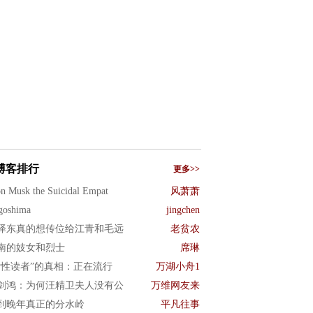
博客排行
更多>>
n Musk the Suicidal Empat
风萧萧
goshima
jingchen
泽东真的想传位给江青和毛远
老贫农
南的妓女和烈士
席琳
女性读者”的真相：正在流行
万湖小舟1
剑鸿：为何汪精卫夫人没有公
万维网友来
到晚年真正的分水岭
平凡往事