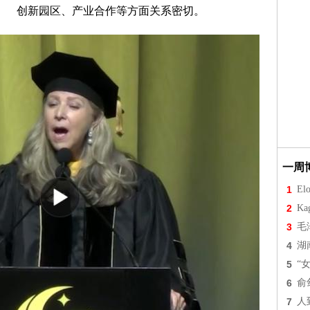
创新园区、产业合作等方面关系密切。
一周
1
Elo
2
Ka
3
毛
4
湖
5
“
6
俞
7
人