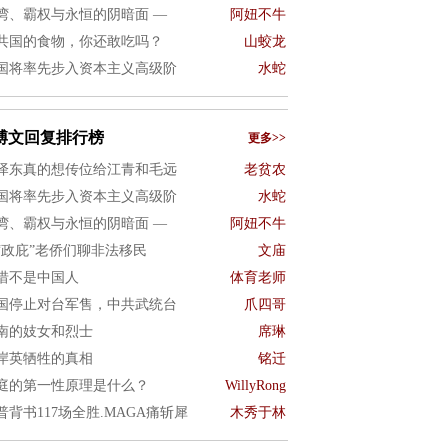
湾、霸权与永恒的阴暗面 —
阿妞不牛
共国的食物，你还敢吃吗？
山蛟龙
国将率先步入资本主义高级阶
水蛇
博文回复排行榜
更多>>
泽东真的想传位给江青和毛远
老贫农
国将率先步入资本主义高级阶
水蛇
湾、霸权与永恒的阴暗面 —
阿妞不牛
“政庇”老侨们聊非法移民
文庙
惜不是中国人
体育老师
国停止对台军售，中共武统台
爪四哥
南的妓女和烈士
席琳
岸英牺牲的真相
铭迁
庭的第一性原理是什么？
WillyRong
普背书117场全胜.MAGA痛斩犀
木秀于林