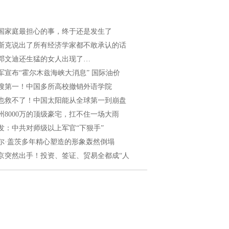
国家庭最担心的事，终于还是发生了
斯克说出了所有经济学家都不敢承认的话
邓文迪还生猛的女人出现了…
军宣布“霍尔木兹海峡大消息” 国际油价
搜第一！中国多所高校撤销外语学院
也救不了！中国太阳能从全球第一到崩盘
州8000万的顶级豪宅，扛不住一场大雨
发：中共对师级以上军官“下狠手”
尔·盖茨多年精心塑造的形象轰然倒塌
京突然出手！投资、签证、贸易全都成“人