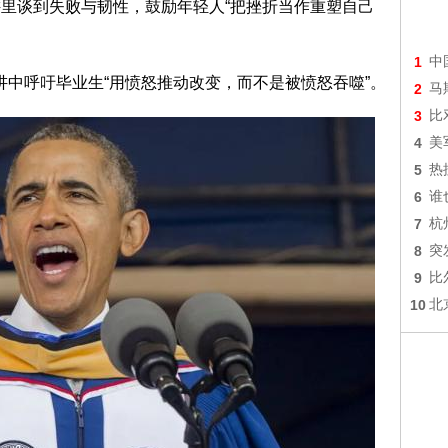
演讲里谈到失败与韧性，鼓励年轻人“把挫折当作重塑自己
1
中
演讲中呼吁毕业生“用愤怒推动改变，而不是被愤怒吞噬”。
2
马
3
比
4
美
5
热
6
谁
7
杭
8
突
9
比
10
北