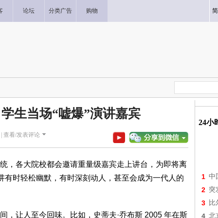
客
论坛
分类广告
购物
简
，学生当场“嘘爆”演讲嘉宾
24
|
查看/发表评论
统，各大院校都会邀请重量级嘉宾走上讲台，为即将离
1
中
演讲有时轻松幽默，有时深刻动人，甚至会成为一代人的
2
突
3
比
，让人至今回味。比如，史蒂夫·乔布斯 2005 年在斯
4
北