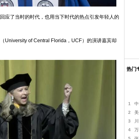
回应了当时的时代，也用当下时代的热点引发年轻人的
sity of Central Florida，UCF）的演讲嘉宾却
热门
1
中
2
美
3
川
4
万
5
张