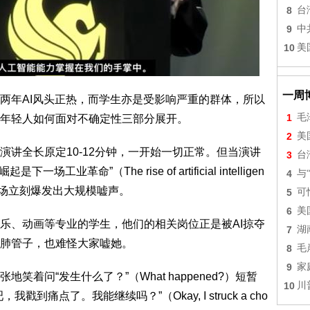
8
台
9
中
10
美
一周
两年AI风头正热，而学生亦是受影响严重的群体，所以
1
毛
年轻人如何面对不确定性三部分展开。
2
美
讲全长原定10-12分钟，一开始一切正常。但当演讲
3
台
革命”（The rise of artificial intelligen
4
与
lution），现场立刻爆发出大规模嘘声。
5
可
6
美
乐、动画等专业的学生，他们的相关岗位正是被AI掠夺
7
湖
肺管子，也难怪大家嘘她。
8
毛
9
家
着问“发生什么了？”（What happened?）短暂
10
川
痛点了。我能继续吗？”（Okay, I struck a cho