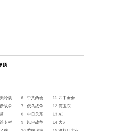
专题
6
11
美冷战
中共两会
四中全会
7
12
伊战争
俄乌战争
何卫东
8
13
普
中日关系
AI
9
14
维专栏
以伊战争
大S
10
15
又侠
委内瑞拉
洛杉矶大火