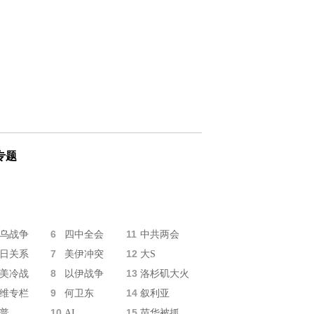
专题
6
11
乌战争
四中全会
中共两会
7
12
日关系
美伊冲突
大S
8
13
美冷战
以伊战争
洛杉矶大火
9
14
维专栏
何卫东
叙利亚
10
15
普
AI
苗华被抓