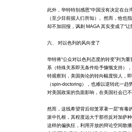
此外，华特特别感恩“中国没有决定在台
（至少目前据人们所知）。然而，他也指
却不加回报，讽刺 MAGA 其实变成了“让阿拉伯再
六、 对以色列的风向变了
华特将“公众对以色列态度的转变”列为重
系（特殊关系即无条件给予慷慨支持），
特观察到，美国舆论的转向幅度惊人，即
（spin-doctoring），也难以逆
对美国政策的负面影响，在美国社会已不
然而，这线希望背后却笼罩著一层“有毒
派中扎根，其程度远大于那些反对加萨种族灭
这样的偏执狂，利用开放的辩论空间散播