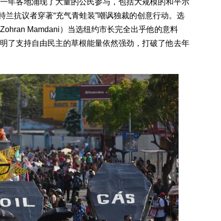
一年各地涌现了大量的公民参与，包括大规模的和平示
以及波特兰抗议者穿著“充气青蛙装”嘲讽独裁的创意行动。选
hran Mamdani）当选纽约市长完全出乎他的意料
明了支持自由民主的草根能量依然强劲，打破了他去年