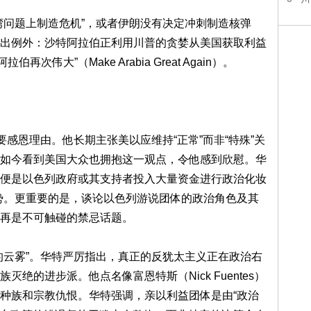
湾问题上制造危机”，或者伊朗没有决定冲刺制造核弹
出例外：沙特阿拉伯正利用川普的贪婪从美国获取利益
次伟大”（Make Arabia Great Again）。
要感恩理由。他长期主张美以应维持“正常”而非“特殊”关
如今看到美国大众也拥抱这一观点，令他感到欣慰。华
便是以色列政府或其支持者投入大量资金进行政治化妆
转此一趋势。更重要的是，谈论以色列游说团体的政治角色及其
再是不可触碰的禁忌话题。
的云雾”。华特严厉指出，真正的反犹太主义正在政治右
绝的进步派。他点名像富恩特斯（Nick Fuentes）
种族和宗教仇恨。华特强调，亲以利益团体是由“政治