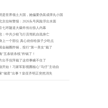
明是世界领土大国，她偏要伪装成弹丸小国
北京拉响警报：2026头号风险浮出水面
京七环隧道大爆炸传出惊人内幕
息：中共少校飞行员驾机自戕身亡
身上一个部位 真心劝你给孩子少吃点
国金融圈炸锅，投行“第一美女”栽了
海“五条斩杀线”炸锅了！
方出手倪萍栽了这些事瞒不住了
崩开始！习家军影视圈核心“马仔”主动自
家“储君”出事？皇侄齐明正突然消失