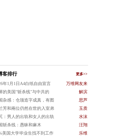
博客排行
更多>>
026年1月1日A4白纸自由宣言
万维网友来
屏的美国“斩杀线”与中共的
解滨
国杂感：仓颉造字成真，有图
思芦
兰芳和兩位仍然在世的入室弟
玉质
芃：男人的出轨和女人的出轨
水沫
国斩杀线：愚昧和麻木
汪翔
0%美国大学毕业生找不到工作
乐维