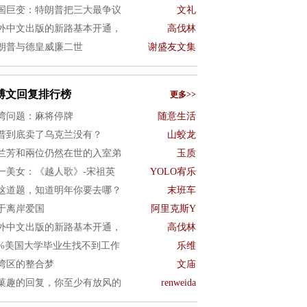
国巨变：特朗普把三大最争议
文礼
外中文出版的新路基本开通，
高伐林
朗普与德皇威廉二世
谢盛友文集
博文回复排行榜
更多>>
湾问题：麻将停牌
随意生活
普到底卖了乌克兰没有？
山蛟龙
兰芳和兩位仍然在世的入室弟
玉质
一美女：《越人歌》-宋祖英
YOLO宥乐
这道题，知道明年你要去哪？
末班车
于离岸爱国
阿里克斯Y
外中文出版的新路基本开通，
高伐林
0%美国大学毕业生找不到工作
乐维
湾区的整合梦
文庙
菓趣的回复，你至少有放风的
renweida