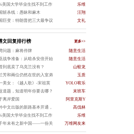
0%美国大学毕业生找不到工作
乐维
国斩杀线：愚昧和麻木
汪翔
国巨变：特朗普把三大最争议
文礼
博文回复排行榜
更多>>
湾问题：麻将停牌
随意生活
亚战争准备：从暗杀安倍开始
随意生活
普到底卖了乌克兰没有？
山蛟龙
兰芳和兩位仍然在世的入室弟
玉质
一美女：《越人歌》-宋祖英
YOLO宥乐
这道题，知道明年你要去哪？
末班车
于离岸爱国
阿里克斯Y
外中文出版的新路基本开通，
高伐林
0%美国大学毕业生找不到工作
乐维
千年未有之新中国——一份关
万维网友来