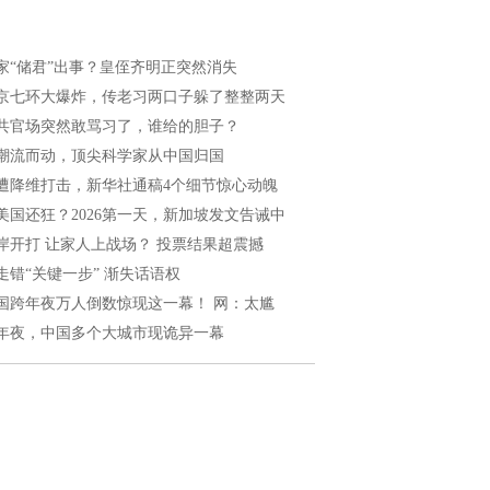
家“储君”出事？皇侄齐明正突然消失
京七环大爆炸，传老习两口子躲了整整两天
共官场突然敢骂习了，谁给的胆子？
潮流而动，顶尖科学家从中国归国
遭降维打击，新华社通稿4个细节惊心动魄
美国还狂？2026第一天，新加坡发文告诫中
岸开打 让家人上战场？ 投票结果超震撼
走错“关键一步” 渐失话语权
国跨年夜万人倒数惊现这一幕！ 网：太尴
年夜，中国多个大城市现诡异一幕