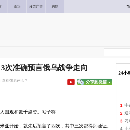
客
论坛
分类广告
购物
简
3次准确预言俄乌战争走向
24
|
查看/发表评论
1
中
人围观和数千点赞。帖子称：
2
逆
3
习
亚开始，就先后预言了四次，其中三次都得到验证。
4
比