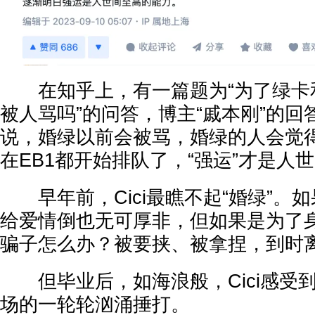
在知乎上，有一篇题为“为了绿卡
被人骂吗”的问答，博主“戚本刚”的
说，婚绿以前会被骂，婚绿的人会觉得
在EB1都开始排队了，“强运”才是人
早年前，Cici最瞧不起“婚绿”。
给爱情倒也无可厚非，但如果是为了身
骗子怎么办？被要挟、被拿捏，到时离
但毕业后，如海浪般，Cici感受
场的一轮轮汹涌捶打。