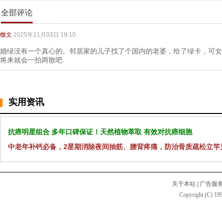
全部评论
檄文
2025年11月03日 19:10
婚绿没有一个真心的。邻居家的儿子找了个国内的老婆，给了绿卡，可女
将来就会一拍两散吧
实用资讯
抗癌明星组合 多年口碑保证！天然植物萃取 有效对抗癌细胞
中老年补钙必备，2星期消除夜间抽筋、腰背疼痛，防治骨质疏松立竿
关于本站
|
广告服
Copyright (C) 199