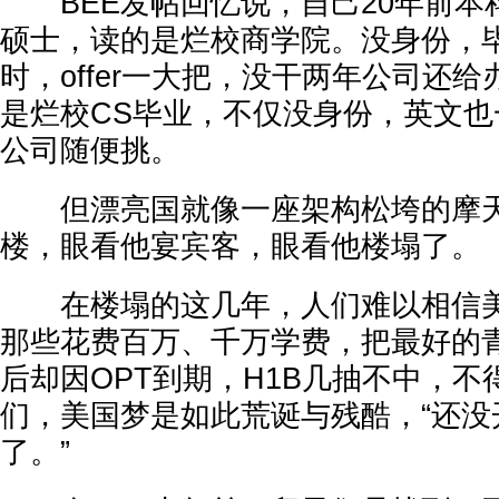
BEE发帖回忆说，自己20年前本
硕士，读的是烂校商学院。没身份，
时，offer一大把，没干两年公司还
是烂校CS毕业，不仅没身份，英文也
公司随便挑。
但漂亮国就像一座架构松垮的摩天
楼，眼看他宴宾客，眼看他楼塌了。
在楼塌的这几年，人们难以相信美
那些花费百万、千万学费，把最好的
后却因OPT到期，H1B几抽不中，不
们，美国梦是如此荒诞与残酷，“还没
了。”