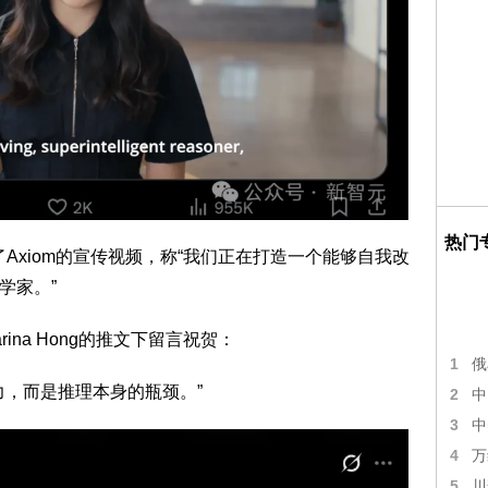
热门
布了Axiom的宣传视频，称“我们正在打造一个能够自我改
学家。”
rina Hong的推文下留言祝贺：
1
俄
，而是推理本身的瓶颈。”
2
中
3
中
4
万
5
川