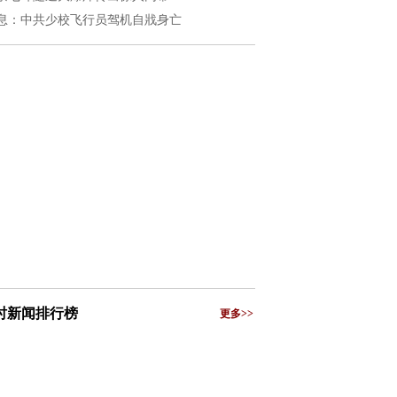
息：中共少校飞行员驾机自戕身亡
小时新闻排行榜
更多>>