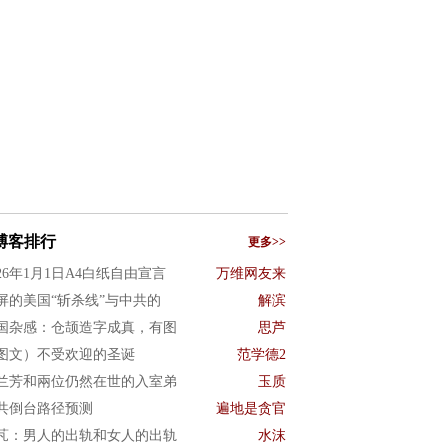
博客排行
更多>>
026年1月1日A4白纸自由宣言
万维网友来
屏的美国“斩杀线”与中共的
解滨
国杂感：仓颉造字成真，有图
思芦
图文）不受欢迎的圣诞
范学德2
兰芳和兩位仍然在世的入室弟
玉质
共倒台路径预测
遍地是贪官
芃：男人的出轨和女人的出轨
水沫