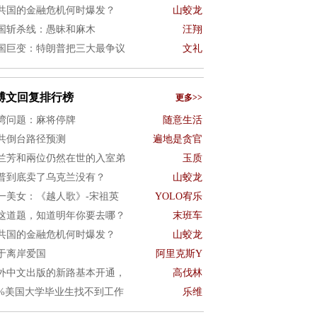
共国的金融危机何时爆发？
山蛟龙
国斩杀线：愚昧和麻木
汪翔
国巨变：特朗普把三大最争议
文礼
博文回复排行榜
更多>>
湾问题：麻将停牌
随意生活
共倒台路径预测
遍地是贪官
兰芳和兩位仍然在世的入室弟
玉质
普到底卖了乌克兰没有？
山蛟龙
一美女：《越人歌》-宋祖英
YOLO宥乐
这道题，知道明年你要去哪？
末班车
共国的金融危机何时爆发？
山蛟龙
于离岸爱国
阿里克斯Y
外中文出版的新路基本开通，
高伐林
0%美国大学毕业生找不到工作
乐维