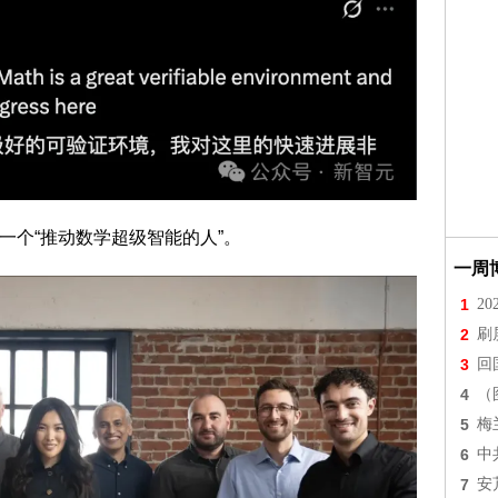
ng称作一个“推动数学超级智能的人”。
一周
1
2
2
刷
3
回
4
（
5
梅
6
中
7
安