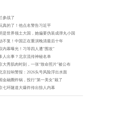
兰参战了
玩真的了！他点名警告习近平
明是世界领土大国，她偏要伪装成弹丸小国
劫不复！中国正在重演晚清最后十年
议内幕曝光！习等四人遭“围攻”
多人出事？北京流传神秘名单
京大秀肌肉时刻，一张“致命照片”被公布
北京拉响警报：2026头号风险浮出水面
国金融圈炸锅，投行“第一美女”栽了
京七环隧道大爆炸传出惊人内幕