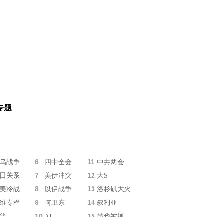
专题
6
11
乌战争
四中全会
中共两会
7
12
日关系
美伊冲突
大S
8
13
美冷战
以伊战争
洛杉矶大火
9
14
维专栏
何卫东
叙利亚
10
15
普
AI
苗华被抓