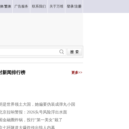
体
/
繁体
广告服务
联系我们
关于万维
登录
/
注册
小时新闻排行榜
更多>>
明是世界领土大国，她偏要伪装成弹丸小国
北京拉响警报：2026头号风险浮出水面
国金融圈炸锅，投行“第一美女”栽了
京七环隧道大爆炸传出惊人内幕