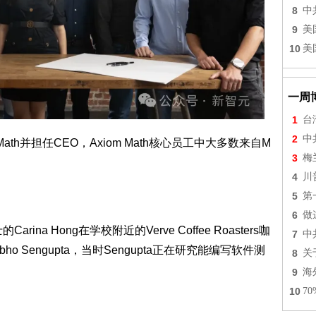
8
中
9
美
10
美
一周
1
台
2
中
m Math并担任CEO，Axiom Math核心员工中大多数来自M
3
梅
4
川
5
第
6
做
a Hong在学校附近的Verve Coffee Roasters咖
7
中
ho Sengupta，当时Sengupta正在研究能编写软件测
8
关
9
海
10
7