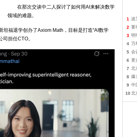
在那次交谈中二人探讨了如何用AI来解决数学
领域的难题。
1
波
2
要
坦福退学创办了Axiom Math，目标是打造“AI数学
3
明
的公司担任CTO。
4
万
5
会
6
更
7
北
8
爆
9
中
10
北