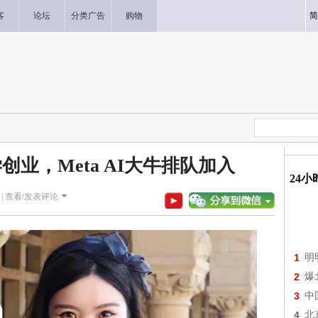
客
论坛
分类广告
购物
简
业，Meta AI大牛排队加入
24
|
查看/发表评论
1
明
2
爆
3
中
4
北