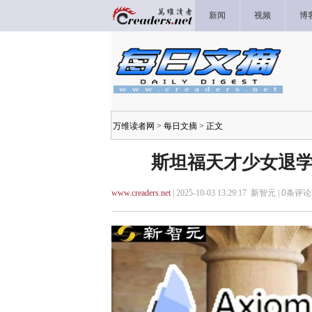
新闻
视频
博
万维读者网
>
每日文摘
> 正文
斯坦福天才少女退学创
www.creaders.net
| 2025-10-03 13:29:17 新智元 |
0
条评论 