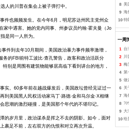
8
美
候选人的川普在集会上被子弹打中。
9
海
事件也频频发生。在今年6月，明尼苏达州民主党州众
10
特
man）在家中遇害。她的党内同事、州参议员约翰·霍夫曼（Jo
手被指是同一人所为。
一周
1
台
冲击事件到去年10月期间，美国政治暴力事件频率激增，
2
川
服务的FBI前特工波比·查孔警告，政客和政治活跃分
3
梅
”。特别是周围有建筑物能够居高临下看到讲台的地方，
4
第
5
做
事实。60多年前在越战爆发后，美国政坛曾经见证过一
6
关
7
海
到美国黑人民权活动家马丁·路德·金和马尔金·X相继
8
7
会思潮的激烈碰撞，是美国那个年代的不堪印记。
9
大
潭的岁月里，政治谋杀是挥之不去的阴影。如今，面对
10
给
上裹足不前，左右双方的仇恨和对立再次升温。