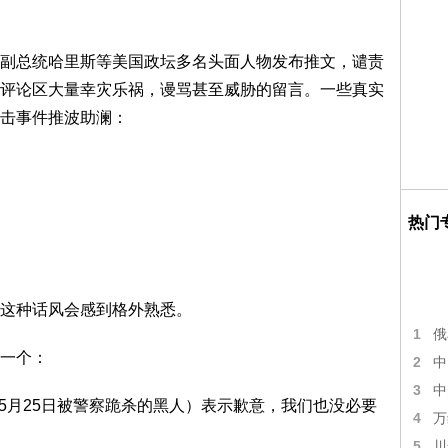
副总统哈里斯等美国政坛多名头面人物发布推文，谴责
评论区大量幸灾乐祸，谩骂甚至威胁的留言。一些真实
击事件推波助澜：
热门
这种话风会感到格外熟悉。
1
俄
一个：
2
中
3
中
0年5月25日被警察跪杀的黑人）表示歉意，我们也没必要
4
万
5
川