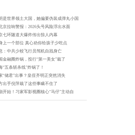
明是世界领土大国，她偏要伪装成弹丸小国
北京拉响警报：2026头号风险浮出水面
京七环隧道大爆炸传出惊人内幕
身上一个部位 真心劝你给孩子少吃点
息：中共少校飞行员驾机自戕身亡
国金融圈炸锅，投行“第一美女”栽了
海“五条斩杀线”炸锅了！
家“储君”出事？皇侄齐明正突然消失
方出手倪萍栽了这些事瞒不住了
崩开始！习家军影视圈核心“马仔”主动自