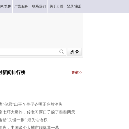
体
/
繁体
广告服务
联系我们
关于万维
登录
/
注册
小时新闻排行榜
更多>>
家“储君”出事？皇侄齐明正突然消失
京七环大爆炸，传老习两口子躲了整整两天
走错“关键一步” 渐失话语权
年夜，中国多个大城市现诡异一幕