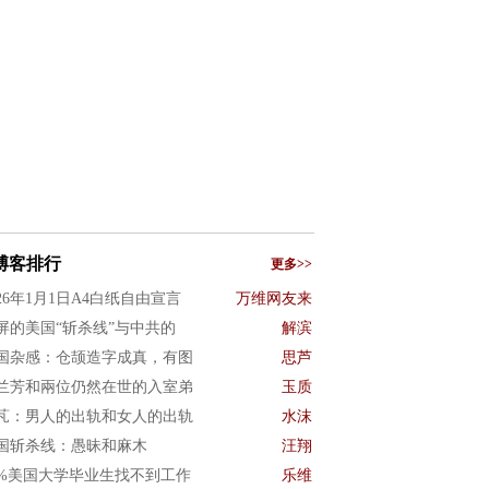
博客排行
更多>>
026年1月1日A4白纸自由宣言
万维网友来
屏的美国“斩杀线”与中共的
解滨
国杂感：仓颉造字成真，有图
思芦
兰芳和兩位仍然在世的入室弟
玉质
芃：男人的出轨和女人的出轨
水沫
国斩杀线：愚昧和麻木
汪翔
0%美国大学毕业生找不到工作
乐维