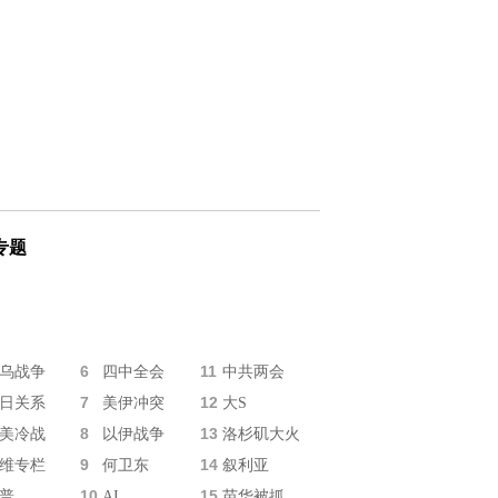
专题
6
11
乌战争
四中全会
中共两会
7
12
日关系
美伊冲突
大S
8
13
美冷战
以伊战争
洛杉矶大火
9
14
维专栏
何卫东
叙利亚
10
15
普
AI
苗华被抓