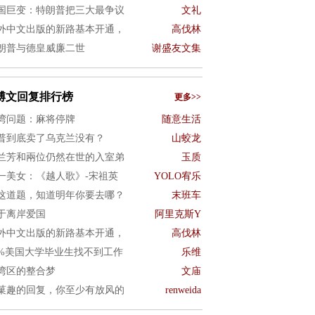
国巨变：特朗普把三大最争议
文礼
外中文出版的新路基本开通，
高伐林
朗普与德皇威廉二世
谢盛友文集
博文回复排行榜
更多>>
湾问题：麻将停牌
随意生活
普到底卖了乌克兰没有？
山蛟龙
兰芳和兩位仍然在世的入室弟
玉质
一美女：《越人歌》-宋祖英
YOLO宥乐
这道题，知道明年你要去哪？
末班车
于离岸爱国
阿里克斯Y
外中文出版的新路基本开通，
高伐林
0%美国大学毕业生找不到工作
乐维
湾区的整合梦
文庙
菓趣的回复，你至少有放风的
renweida