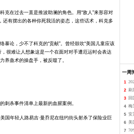
科克在过去一直是推波助澜的角色。用“敌人”来形容对
为，还有摆出的各种你死我活的姿态，这些话术，科克多
络暴论，少不了科克的“贡献”。曾经鼓吹“美国儿童应该
行，很难让人想象这是一个在面对对手遭厄运时会表达
力养蛊术的操盘手，被反噬了。
一周
1
2
2
刷
3
回
的刺杀事件清单上最新的血腥案例。
4
梅
5
安
庭的美国年轻人路易吉·曼乔尼在纽约街头射杀了保险业巨
6
美
7
7