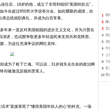
马连任后，18岁的他，成立了非营利组织“美国转折点”，
如今在超过850所大学设有分会。如此耀眼的成绩，自
1
明
出席总统就职典礼，并成为白宫常客。
2
爆
3
北
多年来一直反对美国校园的进步主义文化，并为川普在
4
鸡
巡回演讲，也试图争取更多年轻选民来支持共和党阵营。
5
消
旗，为这位充满争议的网红哀悼。
6
中
7
上
8
习
却成为了枪下亡魂。可以说，31岁就失去生命的政治网
9
官
终却被激流反噬的受害人。
10
雪
话术”直接害死了“懂得美国年轻人的心”的科克。一场