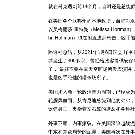
就在科克遇刺前14个月，当时还是总统
在美国各个联邦州的本地政坛，血腥刺杀
议员梅丽莎·霍特曼（Melissa Hort
hn Hoffman）也在附近遭到枪击，凶
路透社总结，从2021年1月6日国会山
共发生了300多宗。曾经给政客提供安保
子，“最好不要在露天空旷场所发表演讲
也是凶手绝佳的猎杀场所了。
美国步入新一轮政治暴力周期，已经成为
轮腥风血雨。从肯尼迪总统到他的弟弟，再
饮弹身亡，夹杂着左右翼的撕裂和各种社
外事不顺，内事撕裂。在美国深陷越战泥
中东和东欧局势的泥潭，美国再次在外事