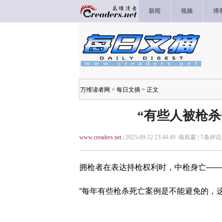
新闻
视频
博
万维读者网
>
每日文摘
> 正文
“有些人被枪
www.creaders.net
| 2025-09-12 23:44:49 南风窗 |
7
条评论 
拥枪者在表达持枪权利时，中枪身亡——
“每年有些枪杀死亡案例是不能避免的，