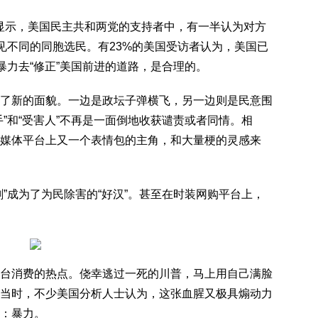
调显示，美国民主共和两党的支持者中，有一半认为对方
见不同的同胞选民。有23%的美国受访者认为，美国已
暴力去“修正”美国前进的道路，是合理的。
了新的面貌。一边是政坛子弹横飞，另一边则是民意围
”和“受害人”不再是一面倒地收获谴责或者同情。相
媒体平台上又一个表情包的主角，和大量梗的灵感来
”成为了为民除害的“好汉”。甚至在时装网购平台上，
台消费的热点。侥幸逃过一死的川普，马上用自己满脸
当时，不少美国分析人士认为，这张血腥又极具煽动力
：暴力。