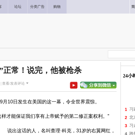
客
论坛
分类广告
购物
简
杀”正常！说完，他被枪杀
24
|
查看/发表评论
9月10日发生在美国的这一幕，令全世界震惊。
1
习
这样才能保证我们享有上帝赋予的第二修正案权利。”
2
北
3
习
说出这话的人，名叫查理·科克，31岁的右翼网红，
4
跨