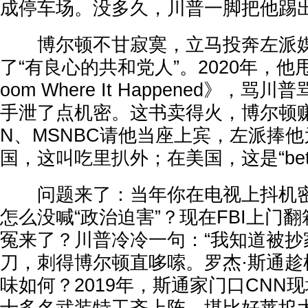
成停车场。没多久，川普一脚把他踢
博尔顿不甘寂寞，立马投奔左派媒
了“有良心的共和党人”。2020年，他甩
oom Where It Happened》，
手泄了点机密。这书卖得火，博尔顿
N、MSNBC请他当座上宾，左派捧他
国，这叫吃里扒外；在美国，这是“betra
问题来了：当年你在电视上抖机密
怎么没喊“政治迫害”？现在FBI上门
冤来了？川普冷冷一句：“我知道被抄
刀，刺得博尔顿直哆嗦。罗杰·斯通趁
味如何？2019年，斯通家门口CNN现