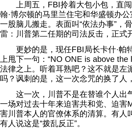
上周五，FBI拎着大包小包，直闯
翰·博尔顿的马里兰住宅和华盛顿办公
一股脑儿搬走。表面叫“依法办事”，
雷：川普第二任期的司法反击，正式
更妙的是，现任FBI局长卡什·帕
上甩下一句：“NO ONE is above the
法律之上。听着耳熟吧？这不就是左
吗？讽刺的是，这一次念咒的换了人
这一次，川普不是在替谁个人出气
一场对过去十年来迫害共和党、迫害M
害川普本人的官僚体系的清算。有人叫
有人说这是“拨乱反正”。