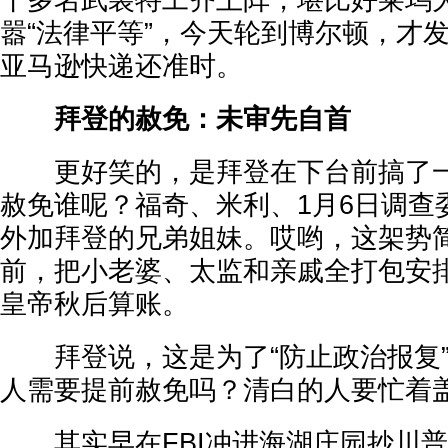
十多名武装特工齐上阵，堪比好莱坞
嚣“法律平等”，今天轮到博尔顿，才
亚马逊快递还准时。
拜登的赦免：未审先自首
更好笑的，是拜登在下台前搞了一出
赦免谁呢？福奇、米利、1月6日调查
外加拜登的兄弟姐妹。哎哟，这架势
前，把小老婆、太监和亲戚全打包安
皇帝秋后算账。
拜登说，这是为了“防止政治报复”
人需要提前赦免吗？清白的人要忙着
其实早在FBI冲进海湖庄园抄川普