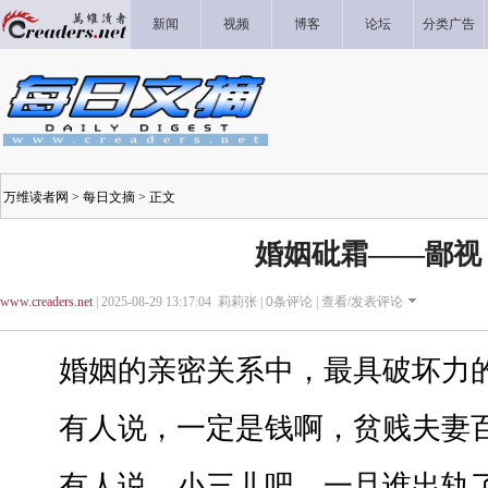
新闻
视频
博客
论坛
分类广告
万维读者网
>
每日文摘
> 正文
婚姻砒霜——鄙视
www.creaders.net
| 2025-08-29 13:17:04 莉莉张 |
0
条评论 |
查看/发表评论
婚姻的亲密关系中，最具破坏力的
有人说，一定是钱啊，贫贱夫妻
有人说，小三儿吧，一旦谁出轨了