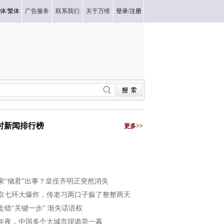
体
/
繁体
广告服务
联系我们
关于万维
登录
/
注册
小时新闻排行榜
更多>>
家“储君”出事？皇侄齐明正突然消失
京七环大爆炸，传老习两口子躲了整整两天
走错“关键一步” 渐失话语权
年夜，中国多个大城市现诡异一幕