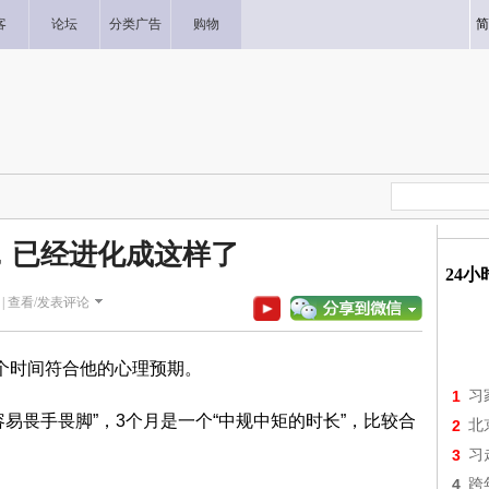
客
论坛
分类广告
购物
简
，已经进化成这样了
24
|
查看/发表评论
时间符合他的心理预期。
1
习
畏手畏脚”，3个月是一个“中规中矩的时长”，比较合
2
北
3
习
4
跨