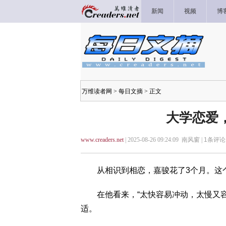
新闻
视频
博
万维读者网
>
每日文摘
> 正文
大学恋爱
www.creaders.net
| 2025-08-26 09:24:09 南风窗 |
1
条评论 
从相识到相恋，嘉骏花了3个月。这个
在他看来，“太快容易冲动，太慢又容易
适。