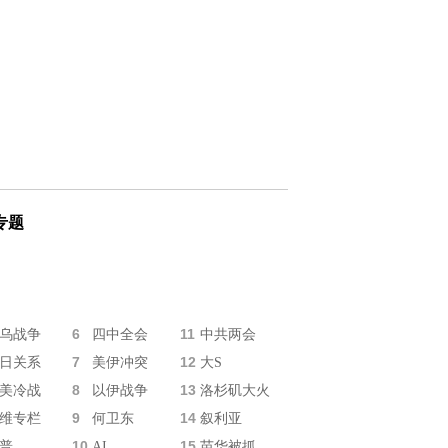
专题
6
11
乌战争
四中全会
中共两会
7
12
日关系
美伊冲突
大S
8
13
美冷战
以伊战争
洛杉矶大火
9
14
维专栏
何卫东
叙利亚
10
15
普
AI
苗华被抓