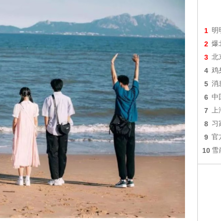
1
明
2
爆
3
北
4
鸡
5
消
6
中
7
上
8
习
9
官
10
雪