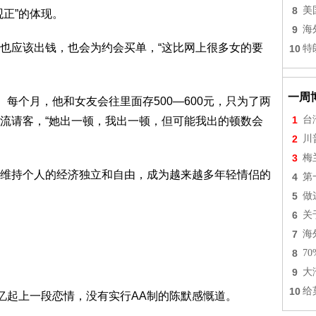
8
美
正”的体现。
9
海
应该出钱，也会为约会买单，“这比网上很多女的要
10
特
一周
每个月，他和女友会往里面存500—600元，只为了两
1
台
流请客，“她出一顿，我出一顿，但可能我出的顿数会
2
川
3
梅
持个人的经济独立和自由，成为越来越多年轻情侣的
4
第
5
做
6
关
7
海
8
7
9
大
10
给
起上一段恋情，没有实行AA制的陈默感慨道。