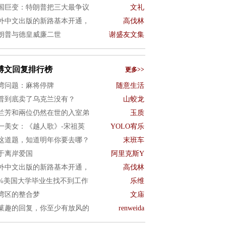
国巨变：特朗普把三大最争议
文礼
外中文出版的新路基本开通，
高伐林
朗普与德皇威廉二世
谢盛友文集
博文回复排行榜
更多>>
湾问题：麻将停牌
随意生活
普到底卖了乌克兰没有？
山蛟龙
兰芳和兩位仍然在世的入室弟
玉质
一美女：《越人歌》-宋祖英
YOLO宥乐
这道题，知道明年你要去哪？
末班车
于离岸爱国
阿里克斯Y
外中文出版的新路基本开通，
高伐林
0%美国大学毕业生找不到工作
乐维
湾区的整合梦
文庙
菓趣的回复，你至少有放风的
renweida