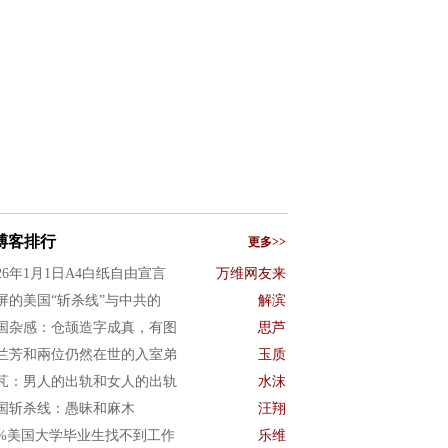
博客排行
更多>>
026年1月1日A4白纸自由宣言
万维网友来
屏的美国“斩杀线”与中共的
解滨
国杂感：仓颉造字成真，有图
思芦
兰芳和兩位仍然在世的入室弟
玉质
芃：男人的出轨和女人的出轨
水沫
国斩杀线：愚昧和麻木
汪翔
0%美国大学毕业生找不到工作
乐维