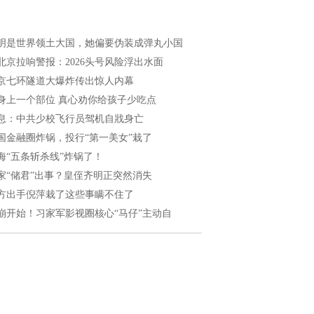
明是世界领土大国，她偏要伪装成弹丸小国
北京拉响警报：2026头号风险浮出水面
京七环隧道大爆炸传出惊人内幕
身上一个部位 真心劝你给孩子少吃点
息：中共少校飞行员驾机自戕身亡
国金融圈炸锅，投行“第一美女”栽了
海“五条斩杀线”炸锅了！
家“储君”出事？皇侄齐明正突然消失
方出手倪萍栽了这些事瞒不住了
崩开始！习家军影视圈核心“马仔”主动自