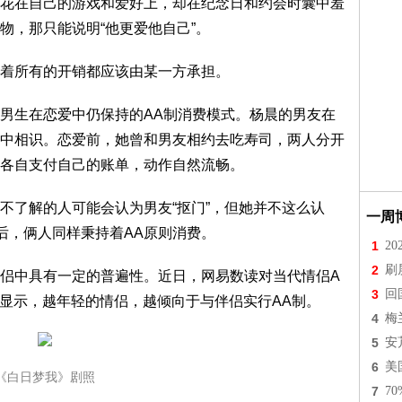
在自己的游戏和爱好上，却在纪念日和约会时囊中羞
物，那只能说明“他更爱他自己”。
着所有的开销都应该由某一方承担。
男生在恋爱中仍保持的AA制消费模式。杨晨的男友在
中相识。恋爱前，她曾和男友相约去吃寿司，两人分开
各自支付自己的账单，动作自然流畅。
了解的人可能会认为男友“抠门”，但她并不这么认
一周
后，俩人同样秉持着AA原则消费。
1
2
2
刷
中具有一定的普遍性。近日，网易数读对当代情侣A
3
回
本显示，越年轻的情侣，越倾向于与伴侣实行AA制。
4
梅
5
安
6
美
《白日梦我》剧照
7
7