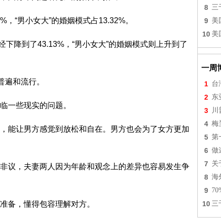
8
三
%，“男小女大”的婚姻模式占13.32%。
9
美
10
美
经下降到了43.13%，“男小女大”的婚姻模式则上升到了
一周
普遍和流行。
1
台
2
东
临一些现实的问题。
3
川
4
梅
，能让男方感觉到放松和自在。男方也会为了女方更加
5
第
6
做
7
关
非议，夫妻两人因为年龄和观念上的差异也容易发生争
8
海
9
7
准备，懂得包容理解对方。
10
三