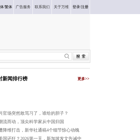
体
/
繁体
广告服务
联系我们
关于万维
登录
/
注册
小时新闻排行榜
更多>>
共官场突然敢骂习了，谁给的胆子？
潮流而动，顶尖科学家从中国归国
遭降维打击，新华社通稿4个细节惊心动魄
美国还狂？2026第一天，新加坡发文告诫中