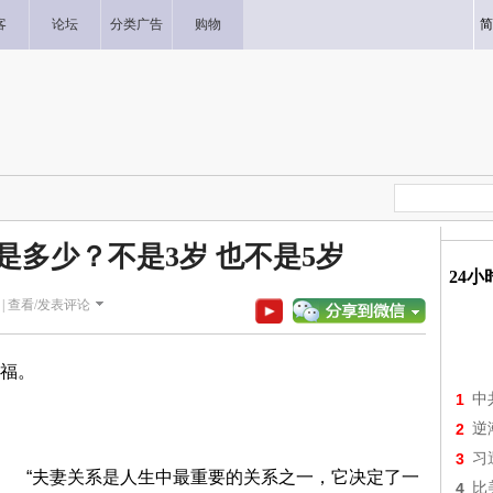
客
论坛
分类广告
购物
简
是多少？不是3岁 也不是5岁
24
|
查看/发表评论
福。
1
中
2
逆
3
习
“夫妻关系是人生中最重要的关系之一，它决定了一
4
比