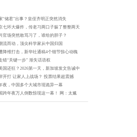
家“储君”出事？皇侄齐明正突然消失
京七环大爆炸，传老习两口子躲了整整两天
共官场突然敢骂习了，谁给的胆子？
潮流而动，顶尖科学家从中国归国
遭降维打击，新华社通稿4个细节惊心动魄
走错“关键一步” 渐失话语权
美国还狂？2026第一天，新加坡发文告诫中
岸开打 让家人上战场？ 投票结果超震撼
年夜，中国多个大城市现诡异一幕
国跨年夜万人倒数惊现这一幕！ 网：太尴