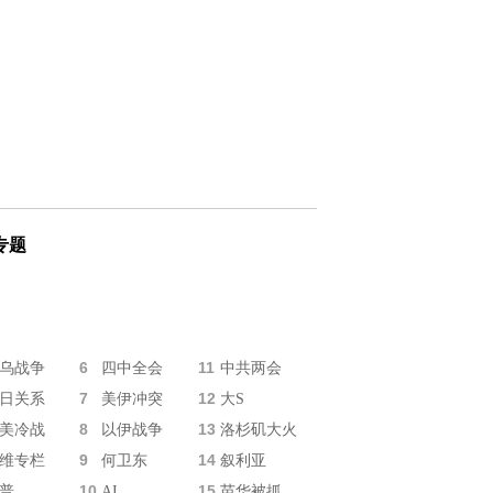
专题
6
11
乌战争
四中全会
中共两会
7
12
日关系
美伊冲突
大S
8
13
美冷战
以伊战争
洛杉矶大火
9
14
维专栏
何卫东
叙利亚
10
15
普
AI
苗华被抓