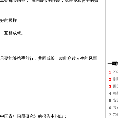
聿铭都会回答：“我最骄傲的作品，就是我和妻子的婚
好的模样：
，互相成就。
只要能够携手前行，共同成长，就能穿过人生的风雨，
一周
1
2
2
刷
3
回
4
梅
5
安
6
共
7
7
中国青年问题研究》的报告中指出：