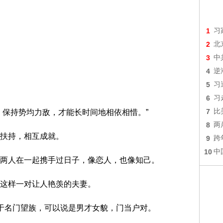
1
习
2
北
3
中
4
逆
5
习
6
习
7
比
，保持势均力敌，才能长时间地相依相惜。”
8
两
扶持，相互成就。
9
跨
10
中
两人在一起携手过日子，像恋人，也像知己。
这样一对让人艳羡的夫妻。
于名门望族，可以说是男才女貌，门当户对。