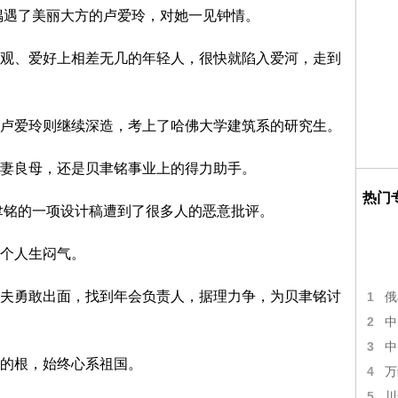
时偶遇了美丽大方的卢爱玲，对她一见钟情。
观、爱好上相差无几的年轻人，很快就陷入爱河，走到
卢爱玲则继续深造，考上了哈佛大学建筑系的研究生。
妻良母，还是贝聿铭事业上的得力助手。
热门
贝聿铭的一项设计稿遭到了很多人的恶意批评。
个人生闷气。
夫勇敢出面，找到年会负责人，据理力争，为贝聿铭讨
1
俄
2
中
3
中
的根，始终心系祖国。
4
万
5
川