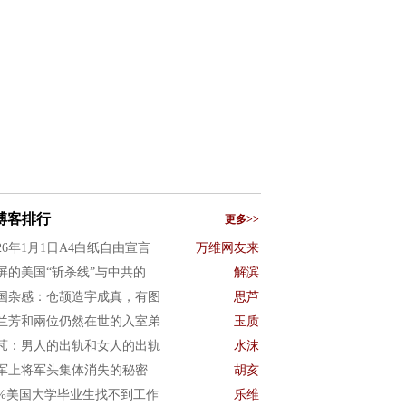
博客排行
更多>>
026年1月1日A4白纸自由宣言
万维网友来
屏的美国“斩杀线”与中共的
解滨
国杂感：仓颉造字成真，有图
思芦
兰芳和兩位仍然在世的入室弟
玉质
芃：男人的出轨和女人的出轨
水沫
军上将军头集体消失的秘密
胡亥
0%美国大学毕业生找不到工作
乐维