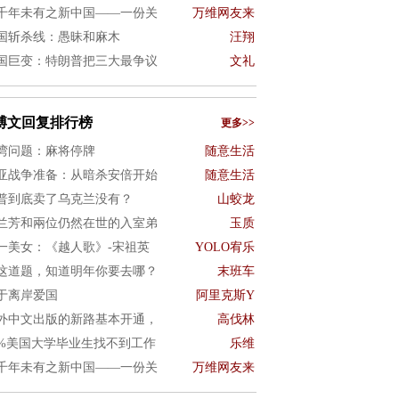
千年未有之新中国——一份关
万维网友来
国斩杀线：愚昧和麻木
汪翔
国巨变：特朗普把三大最争议
文礼
博文回复排行榜
更多>>
湾问题：麻将停牌
随意生活
亚战争准备：从暗杀安倍开始
随意生活
普到底卖了乌克兰没有？
山蛟龙
兰芳和兩位仍然在世的入室弟
玉质
一美女：《越人歌》-宋祖英
YOLO宥乐
这道题，知道明年你要去哪？
末班车
于离岸爱国
阿里克斯Y
外中文出版的新路基本开通，
高伐林
0%美国大学毕业生找不到工作
乐维
千年未有之新中国——一份关
万维网友来