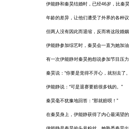
伊能静和秦昊结婚时，已经46岁，比秦昊
年龄的差异，让他们遭受了外界的各种议
但两人没有因此而退缩，反而将这段婚姻
伊能静参加综艺时，秦昊会一直为她加油
有一次伊能静对秦昊抱怨说参加节目压力
秦昊说：“你要是觉得不开心，就别去了。
伊能静说：“可是退赛要赔很多钱的。”
秦昊毫不犹豫地回答：“那就赔呗！”
在秦昊身上，伊能静获得了内心最渴望的
伊能静是秦昊的头号粉丝，她熟悉秦昊出