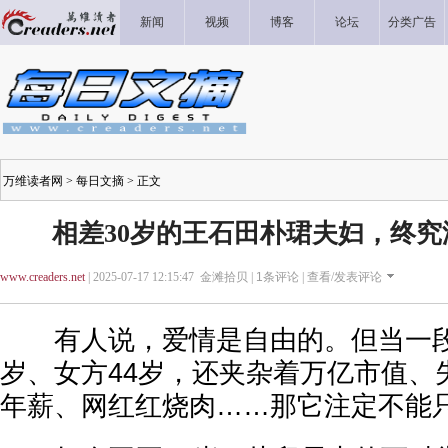
新闻
视频
博客
论坛
分类广告
万维读者网
>
每日文摘
> 正文
相差30岁的王石田朴珺夫妇，终
www.creaders.net
| 2025-07-17 12:15:47 金滩拾贝 |
1
条评论 |
查看/发表评论
有人说，爱情是自由的。但当一段
岁、女方44岁，还夹杂着万亿市值、
年薪、网红红烧肉……那它注定不能只