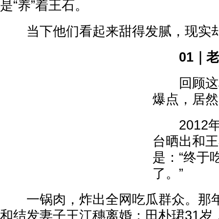
是“养”着王石。
当下他们看起来甜得发腻，现实却
01｜老
回顾这段
爆点，居然
2012
台晒出和王
是：“终于
了。”
一锅肉，炸出全网吃瓜群众。那年
和结发妻子王江穗离婚；田朴珺31岁