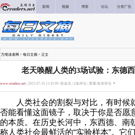
新闻
视频
博客
论坛
分类广告
万维读者网
>
每日文摘
> 正文
老天唤醒人类的3场试验：东德
www.creaders.net
| 2025-07-16 12:45:09 咬金说 |
2
条评论 |
查看/发表评论
人类社会的割裂与对比，有时候就
否能看懂这面镜子，取决于你是否愿
的本质。在历史长河中，东西德、南
称人类社会最鲜活的“实验样本”。它