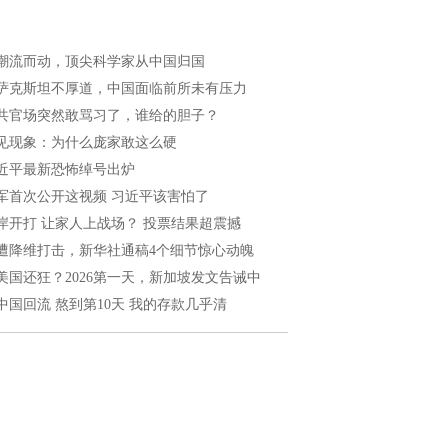
潮流而动，顶尖科学家从中国归国
萨克斯坦不厚道，中国面临前所未有压力
共官场突然敢骂习了，谁给的胆子？
见现象：为什么庞家敢这么硬
近平最新恐怖绰号出炉
军首次公开这视频 习近平该害怕了
岸开打 让家人上战场？ 投票结果超震撼
遭降维打击，新华社通稿4个细节惊心动魄
美国还狂？2026第一天，新加坡发文告诫中
中国回流 熬到第10天 我的存款几乎清