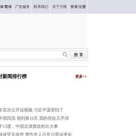
体
/
繁体
广告服务
联系我们
关于万维
登录
/
注册
小时新闻排行榜
更多>>
军首次公开这视频 习近平该害怕了
中国回流 熬到第10天 我的存款几乎清
下13度，中国京津冀农村出大事
林肯罕见发声 警告世人注意川普这变化