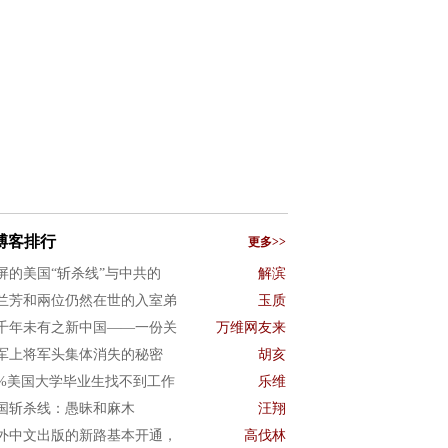
博客排行
更多>>
屏的美国“斩杀线”与中共的
解滨
兰芳和兩位仍然在世的入室弟
玉质
千年未有之新中国——一份关
万维网友来
军上将军头集体消失的秘密
胡亥
0%美国大学毕业生找不到工作
乐维
国斩杀线：愚昧和麻木
汪翔
外中文出版的新路基本开通，
高伐林