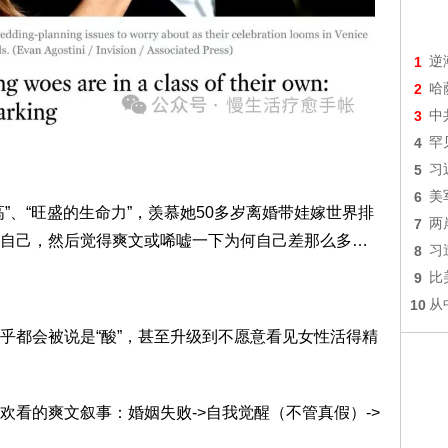
1
逆
2
哈
3
中
4
罕
5
习
6
美
、“旺盛的生命力”，羡慕她50多岁离婚带娃嫁世界排
7
两
自己，然后觉得爽文或唏嘘一下为何自己差那么多…
8
习
9
比
10
从
都会被说是“酸”，甚至升级到不愿意看见女性活得精
的爽文叙事：婚姻失败->自我觉醒（不管真假）->