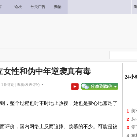
客
论坛
分类广告
购物
简
立女性和伪中年逆袭真有毒
24
|
1
条评论 |
查看/发表评论
，整个过程也时不时地上热搜，她也是费心地赚足了
1
美
2
从
评价，国内网络上反而追捧、羡慕的不少。可能是被
3
零
4
布