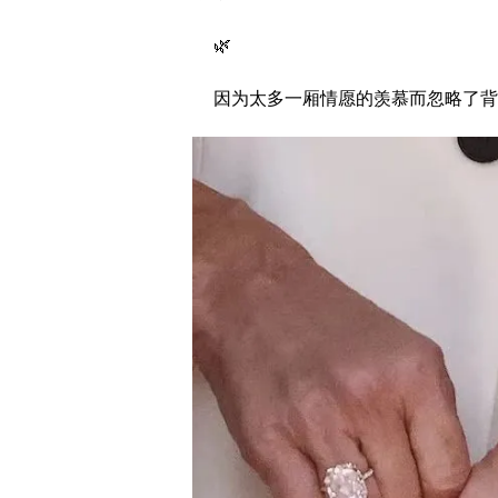
🌿
因为太多一厢情愿的羡慕而忽略了背