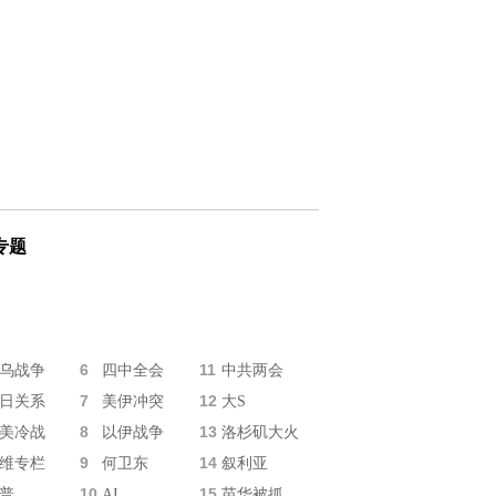
专题
6
11
乌战争
四中全会
中共两会
7
12
日关系
美伊冲突
大S
8
13
美冷战
以伊战争
洛杉矶大火
9
14
维专栏
何卫东
叙利亚
10
15
普
AI
苗华被抓