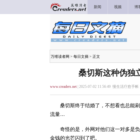
新闻
视频
博
万维读者网
>
每日文摘
> 正文
桑切斯这种伪独
www.creaders.net
| 2025-07-02 11:56:49 慢生活疗愈手帐 
桑切斯终于结婚了，不想看也总能刷到
流量…
奇怪的是，外网对他们这一对多是负面
金钱的光芒闪到了吧。