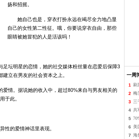
扬和招摇。
她自己也是，穿衣打扮永远在竭尽全力地凸显
自己的女性第二性征。哦，你要说穿衣自由，那些
眼睛被她冒犯的人是活该吗！
与足坛明星的恋情，她的社交媒体粉丝量在恋爱后保障3
一周
”都建立在男友的社会资本之上。
1
刷
爱情。据说她的收入中，超过80%来自与男友相关的
2
梅
用于此。
3
三
4
共
5
7
6
美
异性的爱情神话里表现。
7
海