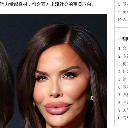
力量感身材，符合西方上流社会的审美取向。
8
做
9
至
10
人
一周
1
台
2
东
3
梅
4
川
5
第
6
做
7
强
8
老
9
关
10
海