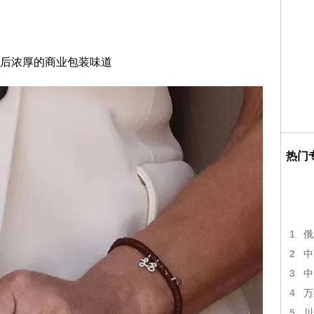
后浓厚的商业包装味道
热门
1
俄
2
中
3
中
4
万
5
川