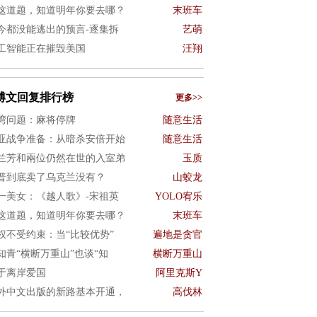
这道题，知道明年你要去哪？
末班车
今都没能逃出的预言-逐集拆
艺萌
工智能正在摧毁美国
汪翔
博文回复排行榜
更多>>
湾问题：麻将停牌
随意生活
亚战争准备：从暗杀安倍开始
随意生活
兰芳和兩位仍然在世的入室弟
玉质
普到底卖了乌克兰没有？
山蛟龙
一美女：《越人歌》-宋祖英
YOLO宥乐
这道题，知道明年你要去哪？
末班车
权不受约束：当“比较优势”
遍地是贪官
知青“横断万重山”也谈“知
横断万重山
于离岸爱国
阿里克斯Y
外中文出版的新路基本开通，
高伐林