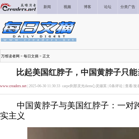
新闻
视频
博客
论坛
分类广告
万维读者网
>
每日文摘
> 正文
比起美国红脖子，中国黄脖子只能
www.creaders.net
| 2025-06-30 11:30:33 carpe刹那灵光diem心灵撷英 |
0
条评论 |
查看/发
中国黄脖子与美国红脖子：一对跨
实主义