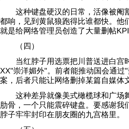
这种键盘硬汉的日常，活像被阉割
都响，见到黄鼠狼跑得比谁都快。他
就是给网络管理员创造了大量删帖KP
（四）
当红脖子用选票把川普送进白宫时
XX"崇洋媚外"。前者能推动国会通过
案，后者只能让网络删掉某篇自媒体
这种差异就像美式橄榄球和广场舞
肋骨，一个只能震碎键盘。要感谢我
脖子牢牢封印在朋友圈的九宫格里。