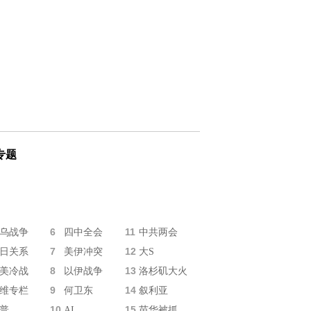
专题
6
11
乌战争
四中全会
中共两会
7
12
日关系
美伊冲突
大S
8
13
美冷战
以伊战争
洛杉矶大火
9
14
维专栏
何卫东
叙利亚
10
15
普
AI
苗华被抓