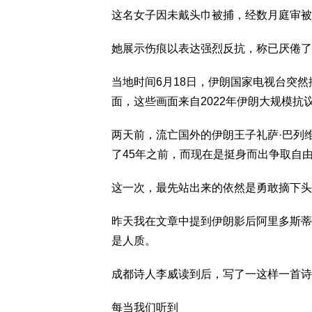
这名女子因未戴头巾被捕，经数月庭审被
她展示伤痕以表达强烈反抗，称已厌倦了
当地时间6月18日，伊朗国家电视台突
面，这些画面来自2022年伊朗大规模
两天前，流亡国外的伊朗王子礼萨·巴列
了45年之前，而现在是挺身而出争取自
这一次，最先站出来的依然是勇敢摘下头
昨天我在文章中提到伊朗影后阿里多斯蒂
是人质。
成都诗人李威读到后，写了一这样一首诗
每当我们听到