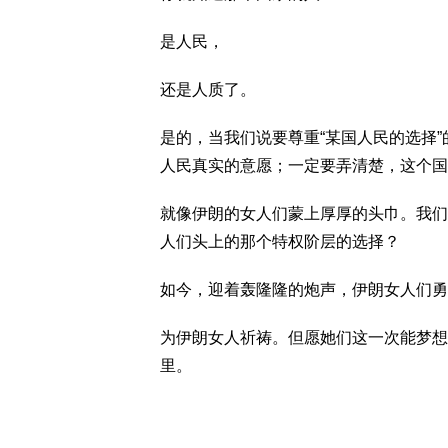
是人民，
还是人质了。
是的，当我们说要尊重“某国人民的选择
人民真实的意愿；一定要弄清楚，这个国
就像伊朗的女人们蒙上厚厚的头巾。我们
人们头上的那个特权阶层的选择？
如今，迎着轰隆隆的炮声，伊朗女人们勇
为伊朗女人祈祷。但愿她们这一次能梦想
里。