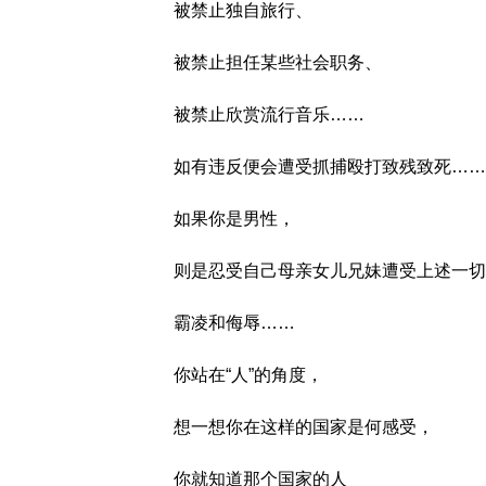
被禁止独自旅行、
被禁止担任某些社会职务、
被禁止欣赏流行音乐……
如有违反便会遭受抓捕殴打致残致死……
如果你是男性，
则是忍受自己母亲女儿兄妹遭受上述一切
霸凌和侮辱……
你站在“人”的角度，
想一想你在这样的国家是何感受，
你就知道那个国家的人