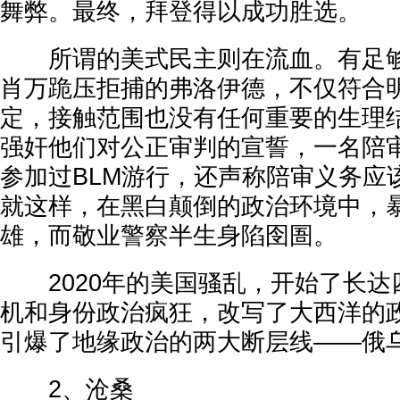
舞弊。最终，拜登得以成功胜选。
所谓的美式民主则在流血。有足够
肖万跪压拒捕的弗洛伊德，不仅符合
定，接触范围也没有任何重要的生理
强奸他们对公正审判的宣誓，一名陪
参加过BLM游行，还声称陪审义务应
就这样，在黑白颠倒的政治环境中，
雄，而敬业警察半生身陷囹圄。
2020年的美国骚乱，开始了长达
机和身份政治疯狂，改写了大西洋的
引爆了地缘政治的两大断层线——俄
2、沧桑