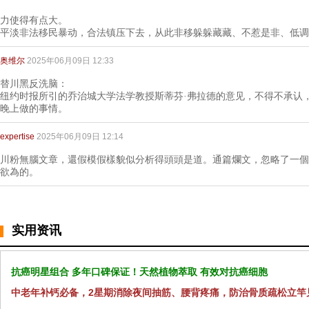
力使得有点大。
平淡非法移民暴动，合法镇压下去，从此非移躲躲藏藏、不惹是非、低调
奥维尔
2025年06月09日 12:33
替川黑反洗脑：
纽约时报所引的乔治城大学法学教授斯蒂芬·弗拉德的意见，不得不承认
晚上做的事情。
expertise
2025年06月09日 12:14
川粉無腦文章，還假模假樣貌似分析得頭頭是道。通篇爛文，忽略了一個
欲為的。
实用资讯
抗癌明星组合 多年口碑保证！天然植物萃取 有效对抗癌细胞
中老年补钙必备，2星期消除夜间抽筋、腰背疼痛，防治骨质疏松立竿