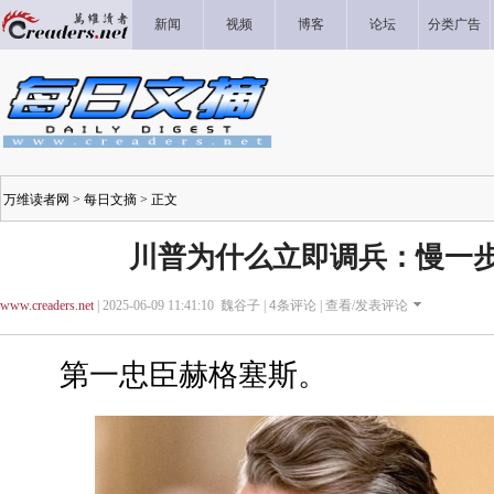
新闻
视频
博客
论坛
分类广告
万维读者网
>
每日文摘
> 正文
川普为什么立即调兵：慢一
www.creaders.net
| 2025-06-09 11:41:10 魏谷子 |
4
条评论 |
查看/发表评论
第一忠臣赫格塞斯。