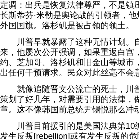
定调：出兵是恢复法律尊严，不是镇
长斯蒂芬·米勒是舆论战的引领者，他
外国国旗。洛杉矶是被占领的领土。
川普早就暴露了这种无情计划。自
来，他屡次公开强调，如果重返白宫
约、芝加哥、洛杉矶和旧金山等城市
出任何干预请求。民众对此丝毫不会
就像追随晋文公流亡的死士，川普
策划了好几年，对需要引用的法律，
章。这不像韩国前总统尹锡悦那么冲
川普目前援引的是美国法典第10编第
发生反叛[rebellion]或有发生反叛