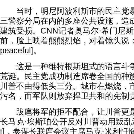
当时，明尼阿波利斯市的民主党暴
三警察分局在内的多座公共设施，造
建筑受损。CNN记者奥马尔·希门尼
前，脸上映着熊熊烈焰，对着镜头说：基本
peaceful]。
这是一种维特根斯坦式的语言斗争
荒诞。民主党成功制造席卷全国的种
川普不由得低头三分。城市在燃烧，
污名，而军队则放弃捍卫共和的宪制
跋扈将军的拒不配合，让川普更是
长马克·埃斯珀公开反对川普动用叛乱法[Insu
t]，参谋长联席会议主席马克·米利