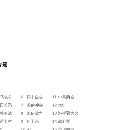
专题
6
11
乌战争
四中全会
中共两会
7
12
日关系
美伊冲突
大S
8
13
美冷战
以伊战争
洛杉矶大火
9
14
维专栏
何卫东
叙利亚
10
15
普
AI
苗华被抓