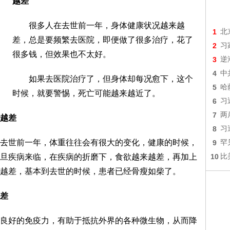
越差
很多人在去世前一年，身体健康状况越来越
1
北
差，总是要频繁去医院，即便做了很多治疗，花了
2
习
很多钱，但效果也不太好。
3
逆
4
中
如果去医院治疗了，但身体却每况愈下，这个
5
哈
时候，就要警惕，死亡可能越来越近了。
6
习
7
两
越差
8
习
世前一年，体重往往会有很大的变化，健康的时候，
9
罕
旦疾病来临，在疾病的折磨下，食欲越来越差，再加上
10
比
越差，基本到去世的时候，患者已经骨瘦如柴了。
差
好的免疫力，有助于抵抗外界的各种微生物，从而降