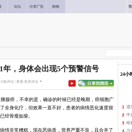
客
论坛
分类广告
购物
简
1年，身体会出现5个预警信号
24
|
0
条评论 |
查看/发表评论
胰腺癌，不幸的是，确诊的时候已经是晚期，癌细胞广
1
逆
了全身化疗，但效果一直不好，患者的病情恶化速度很
2
中
已经骨瘦如柴。
3
哈
情非常糟糕，现在恶病质，营养严重不良，且合并了
4
习