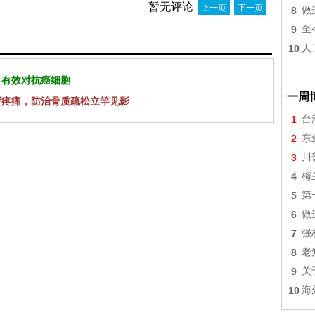
暂无评论
上一页
下一页
8
做
9
至
10
人
 有效对抗癌细胞
一周
背疼痛，防治骨质疏松立竿见影
1
台
2
东
3
川
4
梅
5
第
6
做
7
强
8
老
9
关
10
海