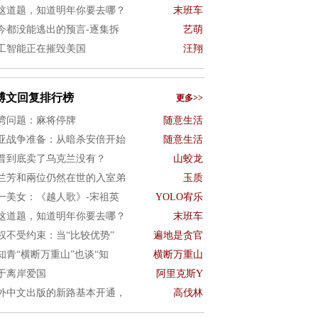
这道题，知道明年你要去哪？
末班车
今都没能逃出的预言-逐集拆
艺萌
工智能正在摧毁美国
汪翔
博文回复排行榜
更多>>
湾问题：麻将停牌
随意生活
亚战争准备：从暗杀安倍开始
随意生活
普到底卖了乌克兰没有？
山蛟龙
兰芳和兩位仍然在世的入室弟
玉质
一美女：《越人歌》-宋祖英
YOLO宥乐
这道题，知道明年你要去哪？
末班车
权不受约束：当“比较优势”
遍地是贪官
知青“横断万重山”也谈“知
横断万重山
于离岸爱国
阿里克斯Y
外中文出版的新路基本开通，
高伐林