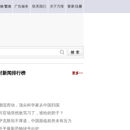
体
/
繁体
广告服务
联系我们
关于万维
登录
/
注册
小时新闻排行榜
更多>>
潮流而动，顶尖科学家从中国归国
共官场突然敢骂习了，谁给的胆子？
萨克斯坦不厚道，中国面临前所未有压力
近平最新恐怖绰号出炉