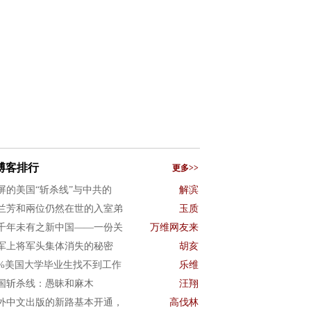
博客排行
更多>>
屏的美国“斩杀线”与中共的
解滨
兰芳和兩位仍然在世的入室弟
玉质
千年未有之新中国——一份关
万维网友来
军上将军头集体消失的秘密
胡亥
0%美国大学毕业生找不到工作
乐维
国斩杀线：愚昧和麻木
汪翔
外中文出版的新路基本开通，
高伐林