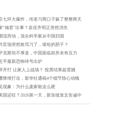
京七环大爆炸，传老习两口子躲了整整两天
家“储君”出事？皇侄齐明正突然消失
潮流而动，顶尖科学家从中国归国
共官场突然敢骂习了，谁给的胆子？
萨克斯坦不厚道，中国面临前所未有压力
近平最新恐怖绰号出炉
岸开打 让家人上战场？ 投票结果超震撼
遭降维打击，新华社通稿4个细节惊心动魄
见现象：为什么庞家敢这么硬
美国还狂？2026第一天，新加坡发文告诫中