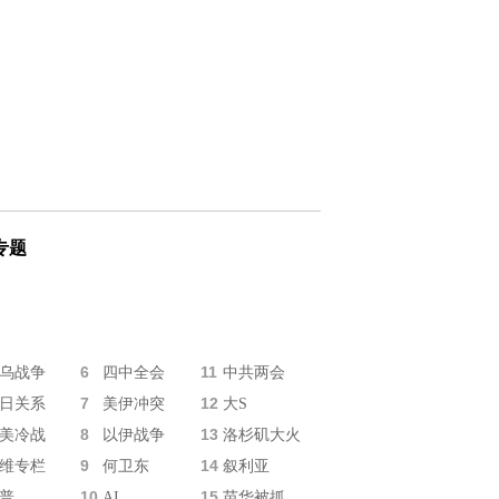
专题
6
11
乌战争
四中全会
中共两会
7
12
日关系
美伊冲突
大S
8
13
美冷战
以伊战争
洛杉矶大火
9
14
维专栏
何卫东
叙利亚
10
15
普
AI
苗华被抓