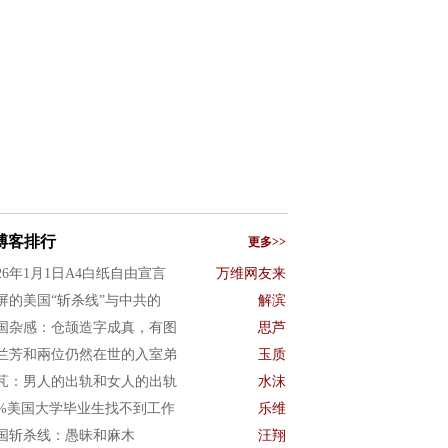
博客排行
更多>>
026年1月1日A4白纸自由宣言
万维网友来
屏的美国“斩杀线”与中共的
解滨
国杂感：仓颉造字成真，有图
思芦
兰芳和兩位仍然在世的入室弟
玉质
芃：男人的出轨和女人的出轨
水沫
0%美国大学毕业生找不到工作
乐维
国斩杀线：愚昧和麻木
汪翔