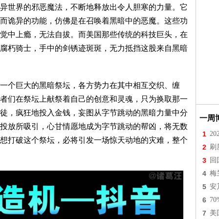
世界的邪恶魔法，不断地释放出令人胆寒的力量。它
而诡异的功能，仿佛是在召唤着黑暗中的恶魔。这些功
觉中上瘾，无法自拔。而美国那些传统的科技巨头，在
腐朽骑士，手中的剑锈迹斑斑，无力抵挡这股来自黑暗
个巨大的黑暗祭坛，各方势力在其中相互交织、缠
者们在祭坛上献祭着自己的创意和灵魂，只为换取那一
徒，疯狂地投入金钱，妄图从字节跳动的黑暗力量中分
一周
投放所吸引，心甘情愿地成为字节跳动的帮凶，将无数
1
2
想打破这个祭坛，必将引发一场惊天动地的灾难，整个
2
刷
3
回
4
梅
5
安
6
7
7
美