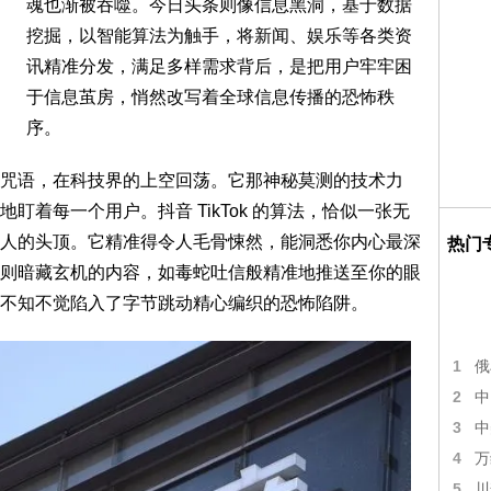
魂也渐被吞噬。今日头条则像信息黑洞，基于数据
挖掘，以智能算法为触手，将新闻、娱乐等各类资
讯精准分发，满足多样需求背后，是把用户牢牢困
于信息茧房，悄然改写着全球信息传播的恐怖秩
序。
语，在科技界的上空回荡。它那神秘莫测的技术力
着每一个用户。抖音 TikTok 的算法，恰似一张无
人的头顶。它精准得令人毛骨悚然，能洞悉你内心最深
热门
则暗藏玄机的内容，如毒蛇吐信般精准地推送至你的眼
不知不觉陷入了字节跳动精心编织的恐怖陷阱。
1
俄
2
中
3
中
4
万
5
川