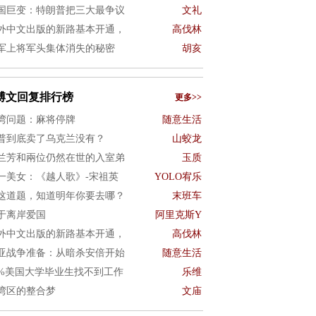
国巨变：特朗普把三大最争议
文礼
外中文出版的新路基本开通，
高伐林
军上将军头集体消失的秘密
胡亥
博文回复排行榜
更多>>
湾问题：麻将停牌
随意生活
普到底卖了乌克兰没有？
山蛟龙
兰芳和兩位仍然在世的入室弟
玉质
一美女：《越人歌》-宋祖英
YOLO宥乐
这道题，知道明年你要去哪？
末班车
于离岸爱国
阿里克斯Y
外中文出版的新路基本开通，
高伐林
亚战争准备：从暗杀安倍开始
随意生活
0%美国大学毕业生找不到工作
乐维
湾区的整合梦
文庙