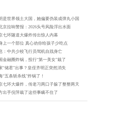
明是世界领土大国，她偏要伪装成弹丸小国
北京拉响警报：2026头号风险浮出水面
京七环隧道大爆炸传出惊人内幕
身上一个部位 真心劝你给孩子少吃点
息：中共少校飞行员驾机自戕身亡
国金融圈炸锅，投行“第一美女”栽了
家“储君”出事？皇侄齐明正突然消失
海“五条斩杀线”炸锅了！
京七环大爆炸，传老习两口子躲了整整两天
方出手倪萍栽了这些事瞒不住了