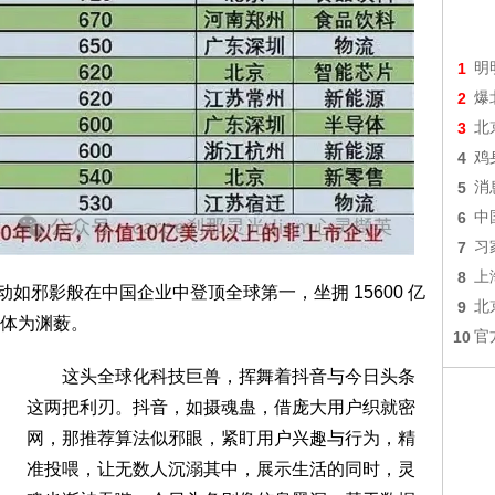
1
明
2
爆
3
北
4
鸡
5
消
6
中
7
习
8
上
如邪影般在中国企业中登顶全球第一，坐拥 15600 亿
9
北
体为渊薮。
10
官
这头全球化科技巨兽，挥舞着抖音与今日头条
这两把利刃。抖音，如摄魂蛊，借庞大用户织就密
网，那推荐算法似邪眼，紧盯用户兴趣与行为，精
准投喂，让无数人沉溺其中，展示生活的同时，灵