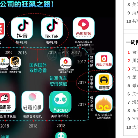
8
美
9
海
10
共
一周
1
台
2
川
3
梅
4
第
5
做
6
关
7
海
8
东
9
7
10
大