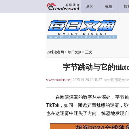
新闻
视频
博
万维读者网
>
每日文摘
> 正文
字节跳动与它的tik
www.creaders.net
| 2025-01-30 10:48:57 carpe刹那灵光
在幽暗深邃的数字丛林深处，字节跳动
TikTok，如同一团诡异而魅惑的迷雾
也在这迷雾中迷失了方向，惊恐地发现自