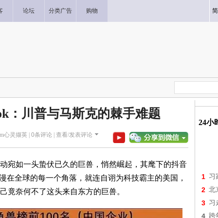
客
论坛
分类广告
购物
简
tok：川普与马斯克的棘手难题
24
diem心灵撷英 |
0
条评论 |
查看/发表评论
宛如一头蛰伏已久的巨兽，悄然崛起，其麾下的抖音
1
习
，弥漫在全球的每一个角落，就连自诩为科技霸主的美国，
2
北
己竟奈何不了这头来自东方的巨兽。
3
习
4
跨