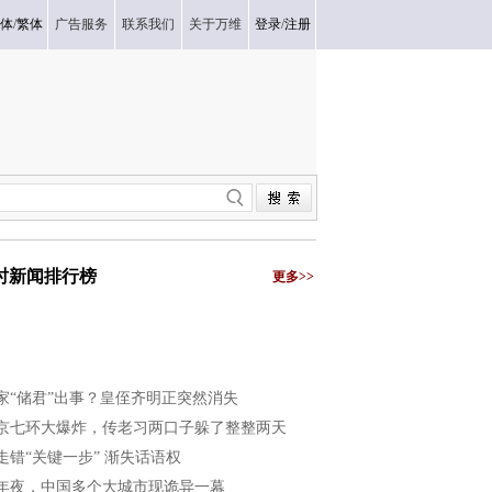
体
/
繁体
广告服务
联系我们
关于万维
登录
/
注册
小时新闻排行榜
更多>>
家“储君”出事？皇侄齐明正突然消失
京七环大爆炸，传老习两口子躲了整整两天
走错“关键一步” 渐失话语权
年夜，中国多个大城市现诡异一幕