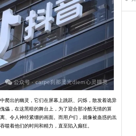
爬出的幽灵，它们在屏幕上跳跃、闪烁，散发着诡异
傀儡，在这黑暗的舞台上，为了迎合那冷酷无情的算
离、令人神经紧绷的画面。而用户们，就像被蛊惑的羔
吞噬着他们的时间和精力，直至陷入癫狂。