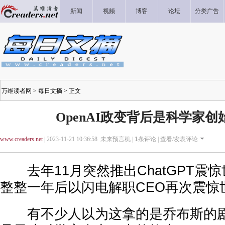
新闻
视频
博客
论坛
分类广告
万维读者网
>
每日文摘
> 正文
OpenAI政变背后是科学家
www.creaders.net
| 2023-11-21 10:36:58 未来预言机 |
1
条评论 |
查看/发表评论
去年11月突然推出ChatGPT震惊世
整整一年后以闪电解职CEO再次震惊
有不少人以为这拿的是乔布斯的剧