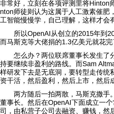
非常好，立刻在各项评测里将Hinton
nton师徒则认为这属于人工激素催
工智能慢慢学，自己理解，这样才会
所以OpenAI从创立的2015年到2
而马斯克等大佬捐的1.3亿美元就花完
怎么办？两位联席董事长发生了分
持要继续非盈利的路线。而Sam Alt
样研发下去是无底洞，要转型走传统
资干活，然后盈利，然后上市，然后成
两方随后一拍两散，马斯克撒手。Sam
董事长。然后在OpenAI下面成立一
司，由私营子公司去融资、赚钱，然后O