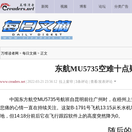
新闻
视频
博客
论坛
分类广告
万维读者网
>
每日文摘
> 正文
东航MU5735空难十点
www.creaders.net
| 2022-03-21 23:56:12 拉上窗帘 |
3
条评论 |
查看/发表评论
中国东方航空MU5735号航班自昆明前往广州时，在梧州上
悲痛的心情一直在持续关注。这架B-1791号飞机13:15从长水机
地，但14:18分前后它在飞行跟踪软件上的高度突然降为0。
随后的消