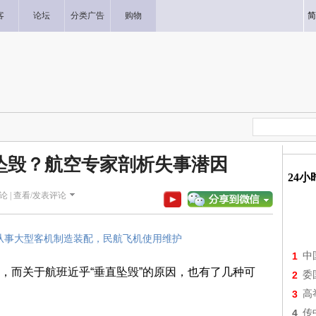
客
论坛
分类广告
购物
简
坠毁？航空专家剖析失事潜因
24
论 |
查看/发表评论
事大型客机制造装配，民航飞机使用维护
1
中
而关于航班近乎“垂直坠毁”的原因，也有了几种可
2
委
3
高
4
传