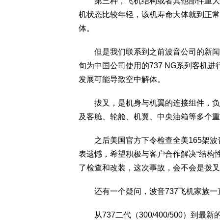
第三种，飞机结构或者其他部件重大故
机状态比较年轻，该机寿命大体就到正常
体。
但是我们联系到之前波音公司的新闻，2
旬为中国公司使用的737 NG系列客机进行改
发展可能导致空中解体。
拔叉，是机身与机翼的连接组件，负责
及客舱、轮舱、机翼、中央油箱等多个重
之后美国官方下令检查全美165架波音
表遗憾，希望积极与客户合作解决“结构性裂
了检查和改装，这次事故，会不会是拨叉
还有一个疑问，波音737飞机家族一
从737二代（300/400/500）到最新的