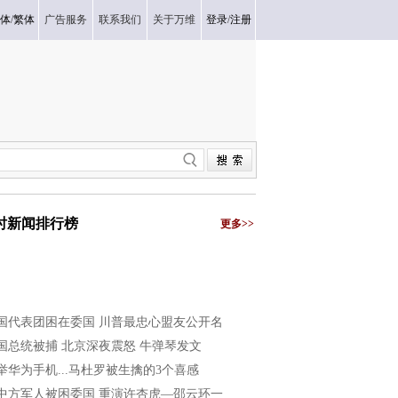
体
/
繁体
广告服务
联系我们
关于万维
登录
/
注册
小时新闻排行榜
更多>>
国代表团困在委国 川普最忠心盟友公开名
国总统被捕 北京深夜震怒 牛弹琴发文
举华为手机...马杜罗被生擒的3个喜感
中方军人被困委国 重演许杏虎—邵云环一