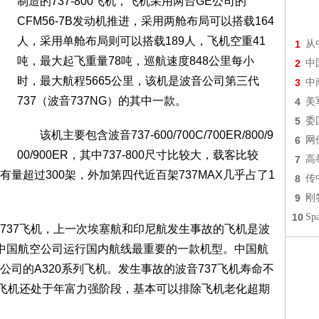
制造的737-800飞机，飞机采用两台GE公司的
CFM56-7B发动机推进，采用两舱布局可以搭载164
人，采用单舱布局则可以搭载189人，飞机空重41
1
从
吨，最大起飞重量78吨，巡航速度848公里每小
2
中
时，最大航程5665公里，该机是波音公司第三代
3
中
737（波音737NG）的其中一款。
4
美
5
委
该机主要包含波音737-600/700C/700ER/800/9
6
网
00/900ER，其中737-800尺寸比较大，载客比较
7
高
量超过300架，外加第四代近百架737MAX几乎占了1
8
传
9
刚
10
S
37飞机，上一次埃塞航和印尼航发生事故的飞机是波
目前中国航空公司运行国内航线最重要的一款机型。中国航
司的A320系列飞机。发生事故的波音737飞机寿命不
，飞机还处于年富力强阶段，基本可以排除飞机老化超期