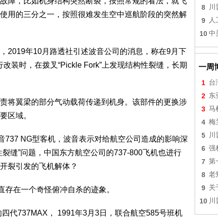
障，比如机身结构突然断裂，按照常规的看法，就飞
8
川
使用的三分之一，按照很难发生空中巡航阶段的突然解
9
人
10
中
019年10月路透社引述波音公司的消息，称在9月下
装时，在拨叉“Pickle Fork”上发现结构性裂缝，长期
一周
1
台
2
东
将翼梁的部分气动载荷传递到机身。该部件的更换涉
3
马
要区域。
4
梅
5
川
737 NG型客机，波音表示对给航空公司造成的影响深
6
强
缝”问题，中国东方航空公司的737-800飞机也进行
7
第
开裂引发的飞机解体？
8
老
9
关
直存在一个奇怪俯冲自杀的迹象。
10
川
四代737MAX， 1991年3月3日，联合航空585号班机