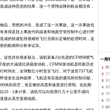
造成这种恶劣的结果，连一个滑翔迫降的机会都没有，
品，突然的冲击，造成了这一次事故。这一次事故也
有来得及挂上事故代码或者和地面空管控制中心进行呼
造成的快速坠毁很难给飞行员留出足够的处理时间，这
密的勘测和分析来证实。
也存在很多疑点，该机装备2台先进的CFM56喷气
一周
开发的大涵道比涡扇发动机，CFM56发动机是民航历史
1
梅
行时间长，全球数亿小时安全飞行。对于波音737飞机
2
三
即使发生这种故障，飞机还有应急的通讯和控制功能，
3
元
900米的高空，有足够的高度和速度进行滑翔。在此期
4
共
比10：1来计算，该机可以向前滑行几十公里不成问
5
7
直接从高空直插地面。
6
习
7
杨