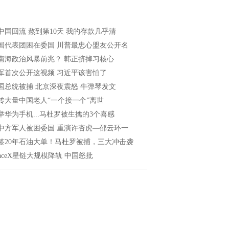
中国回流 熬到第10天 我的存款几乎清
国代表团困在委国 川普最忠心盟友公开名
南海政治风暴前兆？ 韩正挤掉习核心
军首次公开这视频 习近平该害怕了
国总统被捕 北京深夜震怒 牛弹琴发文
传大量中国老人“一个接一个”离世
举华为手机...马杜罗被生擒的3个喜感
中方军人被困委国 重演许杏虎—邵云环一
签20年石油大单！马杜罗被捕，三大冲击袭
paceX星链大规模降轨 中国怒批