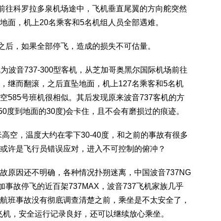
机场前往科罗拉多泉机场途中，飞机垂直尾翼的方向舵突然
地面，机上20名乘客和5名机组人员全部遇难。
之后，如果全部停飞，造成的损失不可估量。
为波音737-300型客机，从芝加哥奥黑尔国际机场前往
，继而翻滚，之后直坠地面，机上127名乘客和5名机
585号班机很相似。其后发现原来波音737客机的方
50度到地面的30度)会卡住，且不会有磨损过的痕迹。
高空，温度大约在零下30-40度，和之前的事故有很多
或许是飞行员错误应对，进入不可控制的俯冲？
原因还不明确，各种情况扑朔迷离，中国波音737NG
外加事故停飞的近百架737MAX，波音737飞机家族几乎
航班事故没有彻底调查清楚之前，乘坐是不太安全了，
0飞机，安全运行记录良好，还可以继续放心乘坐。