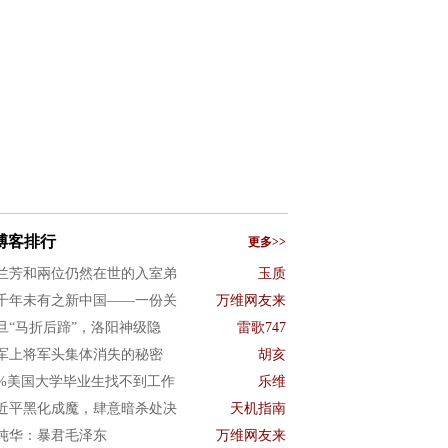
博客排行
更多>>
兰芳和兩位仍然在世的入室弟
玉质
千年未有之新中国——一份关
万维网友来
旦“马折后蹄”，洛阳神级隐
雷歌747
军上将军头集体消失的秘密
胡亥
0%美国大学毕业生找不到工作
乐维
近平黑化成魔，肆意暗杀处决
天机指南
纯华：暴君毛泽东
万维网友来