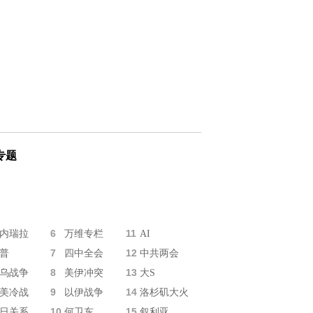
专题
6
11
内瑞拉
万维专栏
AI
7
12
普
四中全会
中共两会
8
13
乌战争
美伊冲突
大S
9
14
美冷战
以伊战争
洛杉矶大火
10
15
日关系
何卫东
叙利亚