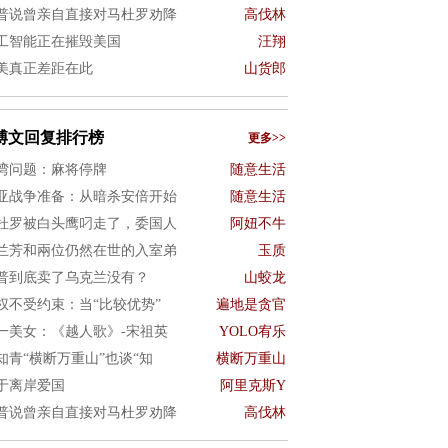
普说曾亲自直接对马杜罗劝降
高伐林
工智能正在摧毁美国
汪翔
美真正差距在此
山货郎
博文回复排行榜
更多>>
湾问题：麻将停牌
随意生活
亚战争准备：从暗杀安倍开始
随意生活
杜罗被白头鹰叼走了，委国人
阿妞不牛
兰芳和兩位仍然在世的入室弟
玉质
普到底卖了乌克兰没有？
山蛟龙
权不受约束：当“比较优势”
遍地是贪官
一美女：《越人歌》-宋祖英
YOLO宥乐
知青“横断万重山”也谈“知
横断万重山
于离岸爱国
阿里克斯Y
普说曾亲自直接对马杜罗劝降
高伐林