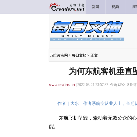
新闻
视频
博
万维读者网
>
每日文摘
> 正文
为何东航客机垂直
www.creaders.net
| 2022-03-21 23:57:37 金角财经 |
8
条评
作者｜大水，作者系航空从业人士，长期从
东航飞机坠毁，牵动着无数公众的心，
能。