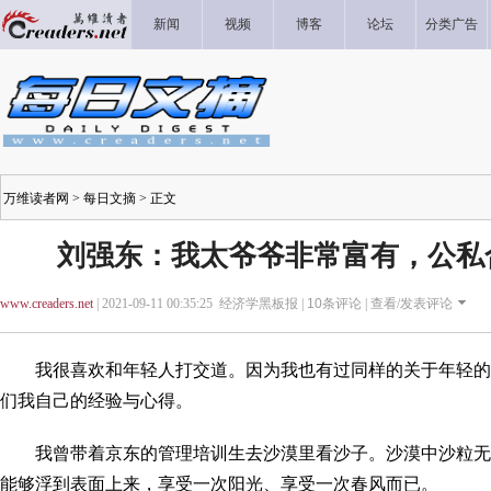
新闻
视频
博客
论坛
分类广告
万维读者网
>
每日文摘
> 正文
刘强东：我太爷爷非常富有，公私
www.creaders.net
| 2021-09-11 00:35:25 经济学黑板报 |
10
条评论 |
查看/发表评论
我很喜欢和年轻人打交道。因为我也有过同样的关于年轻的
们我自己的经验与心得。
我曾带着京东的管理培训生去沙漠里看沙子。沙漠中沙粒无
能够浮到表面上来，享受一次阳光、享受一次春风而已。