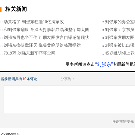
相关新闻
动真格了 刘强东狂砸10亿搞家政
刘强东的办公室
和刘强东翻脸 章泽天打脸郭晶晶和整个阔太圈
刘强东：京东员
刘强东再也坐不住了 朋友圈发言自曝感情现状
刘强东发朋友圈
刘强东搀扶章泽天 像极黄晓明给杨颖提裙
刘强东被扒出猛
7819万 刘强东新车吓坏全网
45岁姚明领上养
“刘强东”
当前新闻共有
10
条评论
分享到：
评论前需要先